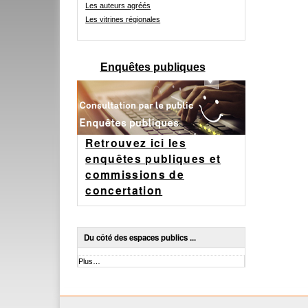
Les auteurs agréés
Les vitrines régionales
Enquêtes publiques
Retrouvez ici les
enquêtes publiques et
commissions de
concertation
Du côté des espaces publics ...
Du
Plus…
côté
des
espaces
publics