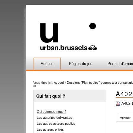
Accueil
Règles du jeu
Permis d'urba
Vous êtes ici :
Accueil
/
Dossiers "Plan écoles" soumis à la consultatio
nl
A402
Qui fait quoi ?
A402.1
Qui sommes-nous ?
Actions
Les autorités délivrantes
sur
Imprimer
le
Les autres acteurs publics
document
Les acteurs privés