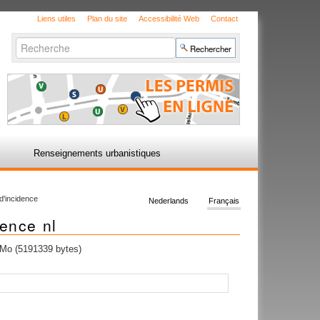
Liens utiles
Plan du site
Accessibilité Web
Contact
Chercher par
Recherche
avancée…
Renseignements urbanistiques
'incidence
Nederlands
Français
ence nl
Mo (5191339 bytes)