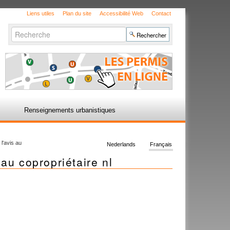
Liens utiles
Plan du site
Accessibilité Web
Contact
Chercher par
Recherche
avancée…
Renseignements urbanistiques
'avis au
Nederlands
Français
u copropriétaire nl