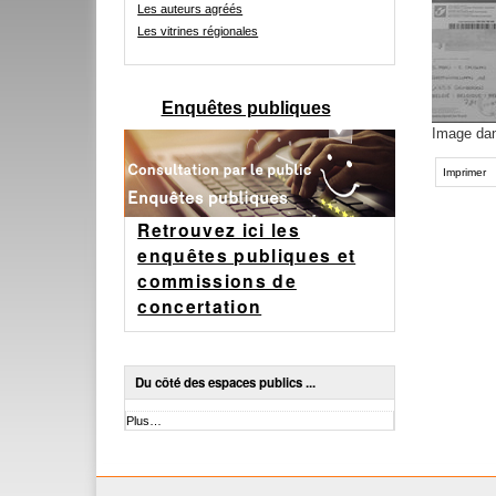
Les auteurs agréés
Les vitrines régionales
Enquêtes publiques
Image dans
Actions
sur
Imprimer
le
document
Retrouvez ici les
enquêtes publiques et
commissions de
concertation
Du côté des espaces publics ...
Du
Plus…
côté
des
espaces
publics