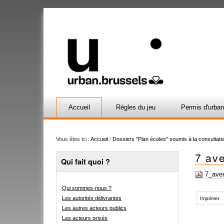
Accueil
Règles du jeu
Permis d'urba
Vous êtes ici :
Accueil
/
Dossiers "Plan écoles" soumis à la consultatio
7 ave
Qui fait quoi ?
7_aver
Qui sommes-nous ?
Actions
Les autorités délivrantes
sur
Imprimer
le
Les autres acteurs publics
document
Les acteurs privés