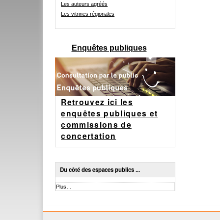
Les auteurs agréés
Les vitrines régionales
Enquêtes publiques
Retrouvez ici les
enquêtes publiques et
commissions de
concertation
Du côté des espaces publics ...
Du
Plus…
côté
des
espaces
publics