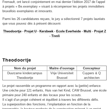
Fremault, ont lancé conjointement en mai dernier l’édition 2017 de l’appel
à projets « Be.exemplary » visant à récompenser les projets immobiliers
bruxellois exemplaires et innovants.
Parmi les 26 candidatures reçues, le jury a sélectionné 7 projets lauréats
que vous pouvez dès à présent découvrir.
Theodoortje
-
Projet U
-
Kersbeek
-
Ecole Everheide
-
Multi
-
Projet Z
-
Tivoli
Theodoortje
Nom du projet
Maitre d'ouvrage
Concepteur
Duurzame kindercampus
Vrije Universiteit
Cuypers & Q
Theodoortje
Brussel
architecten
Le projet rassemble un programme en rapport avec la (petite) enfance.
Une crèche pour 121 enfants, Huis van het Kind, CAW Brussel, une école
primaire pour 240 enfants et des locaux pour les scouts.
Il s’agit d’un projet cohérent et équilibré à travers les différents défis.
La superposition des fonctions, l’implantation en fonction de la
topographie, la hauteur modeste de la construction mènent à un projet