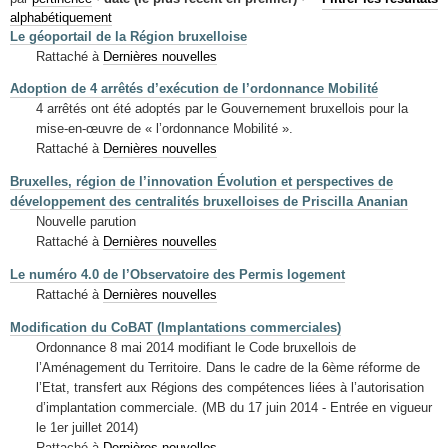
Mots-clés
alphabétiquement
Le géoportail de la Région bruxelloise
Renseignements urbanistiques
Rattaché à
Dernières nouvelles
Adoption de 4 arrêtés d’exécution de l’ordonnance Mobilité
4 arrêtés ont été adoptés par le Gouvernement bruxellois pour la
mise-en-œuvre de « l’ordonnance Mobilité ».
Rattaché à
Dernières nouvelles
Bruxelles, région de l’innovation Évolution et perspectives de
développement des centralités bruxelloises de Priscilla Ananian
Nouvelle parution
Rattaché à
Dernières nouvelles
Le numéro 4.0 de l’Observatoire des Permis logement
Rattaché à
Dernières nouvelles
Modification du CoBAT (Implantations commerciales)
Ordonnance 8 mai 2014 modifiant le Code bruxellois de
l’Aménagement du Territoire. Dans le cadre de la 6ème réforme de
l’Etat, transfert aux Régions des compétences liées à l’autorisation
d’implantation commerciale. (MB du 17 juin 2014 - Entrée en vigueur
le 1er juillet 2014)
Rattaché à
Dernières nouvelles