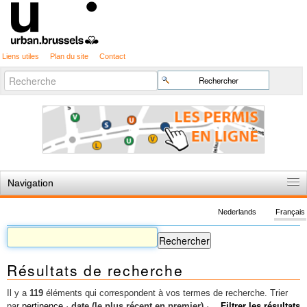
Liens utiles
Plan du site
Contact
Recherche
Chercher par
avancée…
Navigation
Accueil
Nederlands
Français
Règles du jeu
Permis d'urbanisme
Résultats de recherche
Cartographie
Etudes et publications
Il y a
119
éléments qui correspondent à vos termes de recherche.
Trier
par
pertinence
·
date (le plus récent en premier)
·
Filtrer les résultats