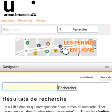
Liens utiles
Plan du site
Contact
Recherche
Chercher par
avancée…
Navigation
Accueil
Nederlands
Français
Règles du jeu
Permis d'urbanisme
Résultats de recherche
Cartographie
Etudes et publications
Il y a
119
éléments qui correspondent à vos termes de recherche.
Trier
par
pertinence
·
date (le plus récent en premier)
·
Filtrer les résultats