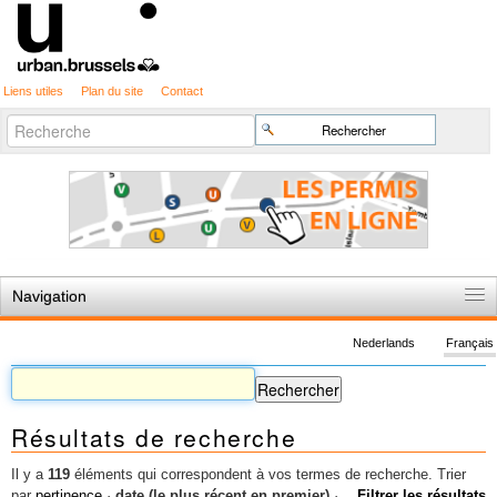
Liens utiles
Plan du site
Contact
Recherche
Chercher par
avancée…
Navigation
Accueil
Nederlands
Français
Règles du jeu
Permis d'urbanisme
Résultats de recherche
Cartographie
Etudes et publications
Il y a
119
éléments qui correspondent à vos termes de recherche.
Trier
par
pertinence
·
date (le plus récent en premier)
·
Filtrer les résultats