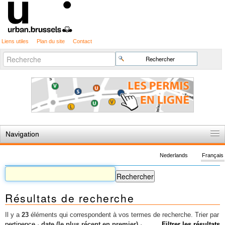
Liens utiles
Plan du site
Contact
Recherche
Chercher par
avancée…
Navigation
Accueil
Nederlands
Français
Règles du jeu
Permis d'urbanisme
Résultats de recherche
Cartographie
Etudes et publications
Il y a
23
éléments qui correspondent à vos termes de recherche.
Trier par
pertinence
·
date (le plus récent en premier)
·
Filtrer les résultats