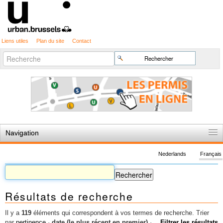
Liens utiles
Plan du site
Contact
Recherche
Chercher par
avancée…
Navigation
Accueil
Nederlands
Français
Règles du jeu
Permis d'urbanisme
Résultats de recherche
Cartographie
Etudes et publications
Il y a
119
éléments qui correspondent à vos termes de recherche.
Trier
par
pertinence
·
date (le plus récent en premier)
·
Filtrer les résultats