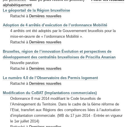
Mots-clés
alphabétiquement
Le géoportail de la Région bruxelloise
Renseignements urbanistiques
Rattaché à
Dernières nouvelles
Adoption de 4 arrêtés d’exécution de l’ordonnance Mobilité
4 arrêtés ont été adoptés par le Gouvernement bruxellois pour la
mise-en-œuvre de « l’ordonnance Mobilité ».
Rattaché à
Dernières nouvelles
Bruxelles, région de l’innovation Évolution et perspectives de
développement des centralités bruxelloises de Priscilla Ananian
Nouvelle parution
Rattaché à
Dernières nouvelles
Le numéro 4.0 de l’Observatoire des Permis logement
Rattaché à
Dernières nouvelles
Modification du CoBAT (Implantations commerciales)
Ordonnance 8 mai 2014 modifiant le Code bruxellois de
l’Aménagement du Territoire. Dans le cadre de la 6ème réforme de
l’Etat, transfert aux Régions des compétences liées à l’autorisation
d’implantation commerciale. (MB du 17 juin 2014 - Entrée en vigueur
le 1er juillet 2014)
Rattaché à
Dernières nouvelles