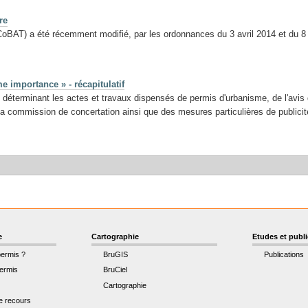
re
CoBAT) a été récemment modifié, par les ordonnances du 3 avril 2014 et du 8
e importance » - récapitulatif
éterminant les actes et travaux dispensés de permis d'urbanisme, de l'avis 
commission de concertation ainsi que des mesures particulières de publicité 
e
Cartographie
Etudes et publ
permis ?
BruGIS
Publications
ermis
BruCiel
Cartographie
de recours