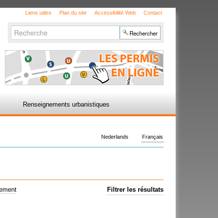
Liens utiles
Plan du site
Accessibilité Web
Contact
Chercher par
Recherche
avancée…
Renseignements urbanistiques
Nederlands
Français
uement
Filtrer les résultats