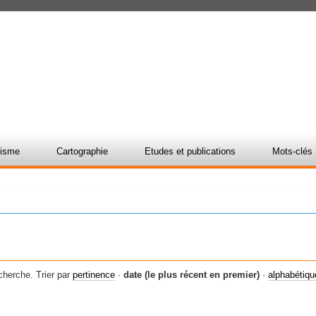
nisme
Cartographie
Etudes et publications
Mots-clés
cherche.
Trier par
pertinence
·
date (le plus récent en premier)
·
alphabétiq