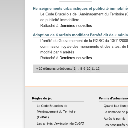
Renseignements urbanistiques et publicité immobiliè
Le Code Bruxellois de l’Aménagement du Territoire (
de publicité immobilière.
Rattaché à
Dernières nouvelles
Adoption de 4 arrêtés modifiant l’arrêté dit de « minim
L’arrêté du Gouvernement de la RGBC du 13/11/2008 d
commission royale des monuments et des sites, de la 
modifié par 4 arrêtés .
Rattaché à
Dernières nouvelles
« 10 éléments précédents
1
...
8
9
10
11
12
Règles du jeu
Permis d'urbanism
Le Code Bruxellois de
Quand faut-il un 
l'Aménagement du Territoire
La demande de p
(CoBAT)
Après le permis
Les arrêtés d'exécution du CoBAT
Les possibilités 