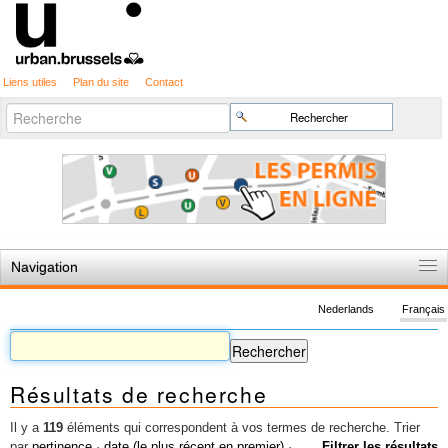
Liens utiles
Plan du site
Contact
Recherche
Chercher par
avancée…
Navigation
Accueil
Nederlands
Français
Règles du jeu
Permis d'urbanisme
Résultats de recherche
Cartographie
Etudes et publications
Il y a
119
éléments qui correspondent à vos termes de recherche.
Trier
par
pertinence
·
date (le plus récent en premier)
·
Filtrer les résultats