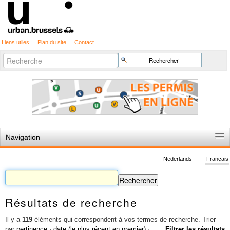
Liens utiles
Plan du site
Contact
Recherche
Chercher par
avancée…
Navigation
Accueil
Nederlands
Français
Règles du jeu
Permis d'urbanisme
Résultats de recherche
Cartographie
Etudes et publications
Il y a
119
éléments qui correspondent à vos termes de recherche.
Trier
par
pertinence
·
date (le plus récent en premier)
·
Filtrer les résultats