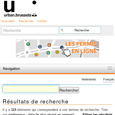
Liens utiles
Plan du site
Contact
Recherche
Chercher par
avancée…
Navigation
Accueil
Nederlands
Français
Règles du jeu
Permis d'urbanisme
Résultats de recherche
Cartographie
Etudes et publications
Il y a
119
éléments qui correspondent à vos termes de recherche.
Trier
par
pertinence
·
date (le plus récent en premier)
·
Filtrer les résultats