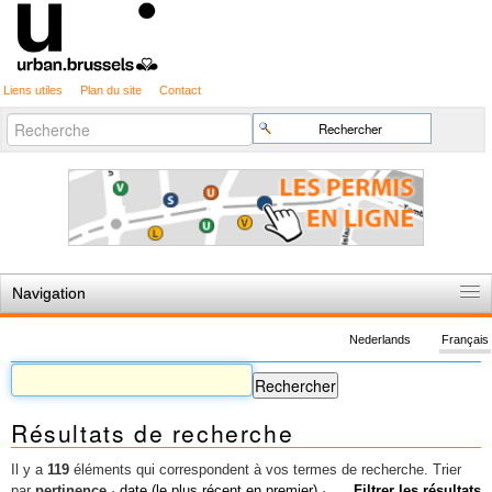
Liens utiles
Plan du site
Contact
Recherche
Chercher par
avancée…
Navigation
Accueil
Nederlands
Français
Règles du jeu
Permis d'urbanisme
Résultats de recherche
Cartographie
Etudes et publications
Il y a
119
éléments qui correspondent à vos termes de recherche.
Trier
par
pertinence
·
date (le plus récent en premier)
·
Filtrer les résultats