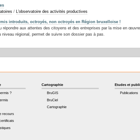
ves
atoires
/
L'observatoire des activités productives
rmis introduits, octroyés, non octroyés en Région bruxelloise !
u répondre aux attentes des citoyens et des entreprises par la mise en œuvre 
u niveau régional, permet de suivre son dossier pas à pas.
e
Cartographie
Etudes et publ
permis ?
BruGIS
Publications
ermis
BruCiel
Cartographie
de recours
ertificats
istiques
t