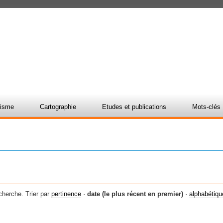
nisme
Cartographie
Etudes et publications
Mots-clés
cherche.
Trier par
pertinence
·
date (le plus récent en premier)
·
alphabétiq