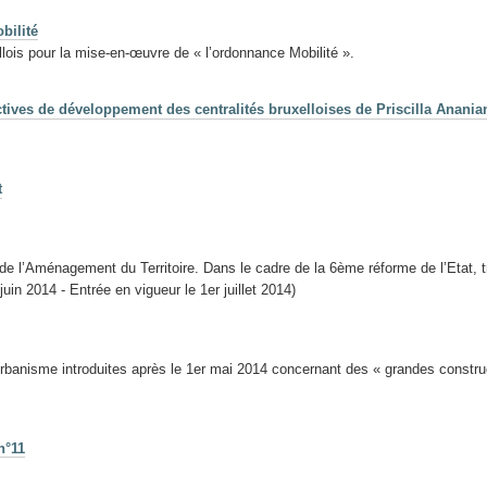
bilité
lois pour la mise-en-œuvre de « l’ordonnance Mobilité ».
ctives de développement des centralités bruxelloises de Priscilla Anania
t
de l’Aménagement du Territoire. Dans le cadre de la 6ème réforme de l’Etat,
uin 2014 - Entrée en vigueur le 1er juillet 2014)
anisme introduites après le 1er mai 2014 concernant des « grandes constructi
n°11