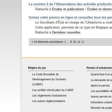
Le numéro 2 de l’Observatoire des activités producti
Rattaché à
Etudes et publications
/
Etudes et observ
Suivez votre permis en ligne et consultez tous les pe
Le Secrétaire d’État en charge de l’Urbanisme a voul
Cette application, première de ce type en Belgique a
Rattaché à
Dernières nouvelles
« 10 éléments précédents
1
...
9
10
11
12
Règles du jeu
Permis d'urbanism
Le Code Bruxellois de
Quand faut-il un 
l'Aménagement du Territoire
La demande de p
(CoBAT)
Après le permis
Les arrêtés d'exécution du CoBAT
Les possibilités 
Les règlements d'urbanisme
Autres permis et c
Les autres règlementations
Infractions urban
Réunion de proje