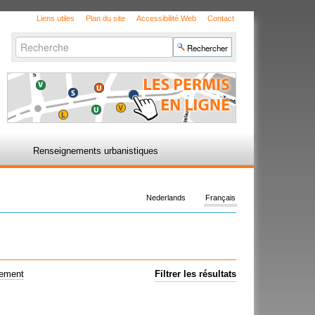
Liens utiles
Plan du site
Accessibilité Web
Contact
Chercher par
Recherche
avancée…
Renseignements urbanistiques
Nederlands
Français
uement
Filtrer les résultats