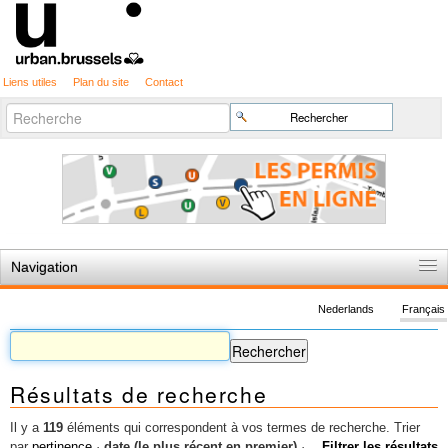
Liens utiles
Plan du site
Contact
Recherche
Chercher par
avancée…
Navigation
Accueil
Nederlands
Français
Règles du jeu
Permis d'urbanisme
Résultats de recherche
Cartographie
Etudes et publications
Il y a
119
éléments qui correspondent à vos termes de recherche.
Trier
par
pertinence
·
date (le plus récent en premier)
·
Filtrer les résultats