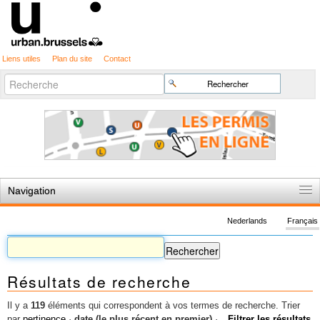
Liens utiles
Plan du site
Contact
Recherche
Chercher par
avancée…
Navigation
Accueil
Nederlands
Français
Règles du jeu
Permis d'urbanisme
Résultats de recherche
Cartographie
Etudes et publications
Il y a
119
éléments qui correspondent à vos termes de recherche.
Trier
par
pertinence
·
date (le plus récent en premier)
·
Filtrer les résultats