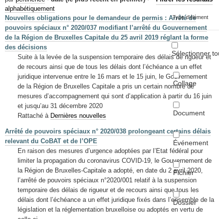
Mots-clés
alphabétiquement
Nouvelles obligations pour le demandeur de permis : Arrêté de
Type d'élément
Renseignements urbanistiques
pouvoirs spéciaux n° 2020/037 modifiant l’arrêté du Gouvernement
de la Région de Bruxelles Capitale du 25 avril 2019 réglant la forme
des décisions
Sélectionner to
Suite à la levée de la suspension temporaire des délais de rigueur et
de recours ainsi que de tous les délais dont l’échéance a un effet
juridique intervenue entre le 16 mars et le 15 juin, le Gouvernement
Collage
de la Région de Bruxelles Capitale a pris un certain nombre de
mesures d’accompagnement qui sont d’application à partir du 16 juin
et jusqu’au 31 décembre 2020
Document
Rattaché à
Dernières nouvelles
Arrêté de pouvoirs spéciaux n° 2020/038 prolongeant certains délais
relevant du CoBAT et de l’OPE
Événement
En raison des mesures d’urgence adoptées par l’Etat fédéral pour
limiter la propagation du coronavirus COVID-19, le Gouvernement de
la Région de Bruxelles-Capitale a adopté, en date du 2 avril 2020,
Fichier
l’arrêté de pouvoirs spéciaux n°2020/001 relatif à la suspension
temporaire des délais de rigueur et de recours ainsi que tous les
délais dont l’échéance a un effet juridique fixés dans l’ensemble de la
Dossier
législation et la réglementation bruxelloise ou adoptés en vertu de