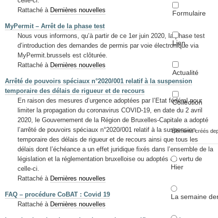
celle-ci.
Rattaché à
Dernières nouvelles
Formulaire
MyPermit – Arrêt de la phase test
Nous vous informons, qu’à partir de ce 1er juin 2020, la phase test
Lien
d’introduction des demandes de permis par voie électronique via
MyPermit.brussels est clôturée.
Rattaché à
Dernières nouvelles
Actualité
Arrêté de pouvoirs spéciaux n°2020/001 relatif à la suspension
temporaire des délais de rigueur et de recours
En raison des mesures d’urgence adoptées par l’Etat fédéral pour
Collection
limiter la propagation du coronavirus COVID-19, en date du 2 avril
2020, le Gouvernement de la Région de Bruxelles-Capitale a adopté
l’arrêté de pouvoirs spéciaux n°2020/001 relatif à la suspension
Éléments créés de
temporaire des délais de rigueur et de recours ainsi que tous les
délais dont l’échéance a un effet juridique fixés dans l’ensemble de la
législation et la réglementation bruxelloise ou adoptés en vertu de
Hier
celle-ci.
Rattaché à
Dernières nouvelles
FAQ – procédure CoBAT : Covid 19
La semaine der
Rattaché à
Dernières nouvelles