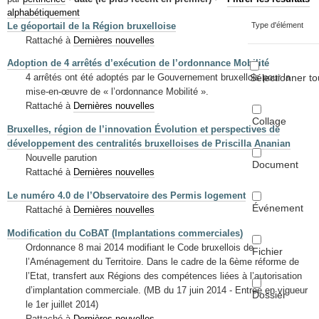
Mots-clés
alphabétiquement
Le géoportail de la Région bruxelloise
Type d'élément
Renseignements urbanistiques
Rattaché à
Dernières nouvelles
Adoption de 4 arrêtés d’exécution de l’ordonnance Mobilité
Sélectionner to
4 arrêtés ont été adoptés par le Gouvernement bruxellois pour la
mise-en-œuvre de « l’ordonnance Mobilité ».
Rattaché à
Dernières nouvelles
Collage
Bruxelles, région de l’innovation Évolution et perspectives de
développement des centralités bruxelloises de Priscilla Ananian
Nouvelle parution
Document
Rattaché à
Dernières nouvelles
Le numéro 4.0 de l’Observatoire des Permis logement
Événement
Rattaché à
Dernières nouvelles
Modification du CoBAT (Implantations commerciales)
Ordonnance 8 mai 2014 modifiant le Code bruxellois de
Fichier
l’Aménagement du Territoire. Dans le cadre de la 6ème réforme de
l’Etat, transfert aux Régions des compétences liées à l’autorisation
d’implantation commerciale. (MB du 17 juin 2014 - Entrée en vigueur
Dossier
le 1er juillet 2014)
Rattaché à
Dernières nouvelles