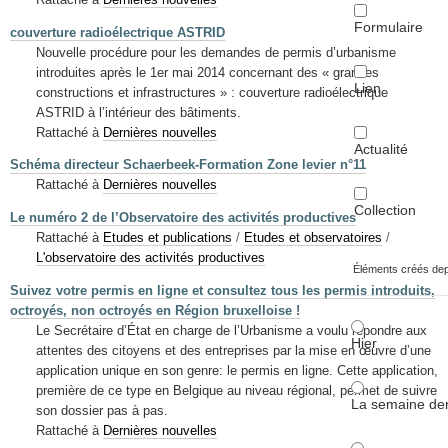
Formulaire
couverture radioélectrique ASTRID
Nouvelle procédure pour les demandes de permis d’urbanisme
introduites après le 1er mai 2014 concernant des « grandes
Lien
constructions et infrastructures » : couverture radioélectrique
ASTRID à l’intérieur des bâtiments.
Rattaché à
Dernières nouvelles
Actualité
Schéma directeur Schaerbeek-Formation Zone levier n°11
Rattaché à
Dernières nouvelles
Collection
Le numéro 2 de l’Observatoire des activités productives
Rattaché à
Etudes et publications
/
Etudes et observatoires
/
L'observatoire des activités productives
Éléments créés de
Suivez votre permis en ligne et consultez tous les permis introduits,
octroyés, non octroyés en Région bruxelloise !
Le Secrétaire d’État en charge de l’Urbanisme a voulu répondre aux
Hier
attentes des citoyens et des entreprises par la mise en œuvre d’une
application unique en son genre: le permis en ligne. Cette application,
première de ce type en Belgique au niveau régional, permet de suivre
La semaine der
son dossier pas à pas.
Rattaché à
Dernières nouvelles