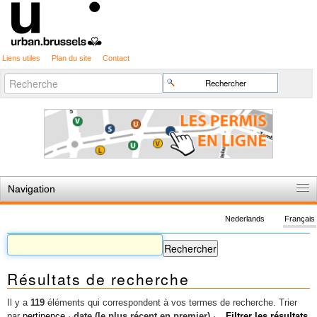
Liens utiles
Plan du site
Contact
Recherche
Chercher par
avancée…
Navigation
Accueil
Nederlands
Français
Règles du jeu
Permis d'urbanisme
Résultats de recherche
Cartographie
Etudes et publications
Il y a
119
éléments qui correspondent à vos termes de recherche.
Trier
par
pertinence
·
date (le plus récent en premier)
·
Filtrer les résultats