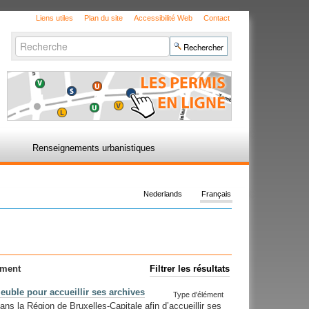
Liens utiles
Plan du site
Accessibilité Web
Contact
Chercher par
Recherche
avancée…
Renseignements urbanistiques
Nederlands
Français
ement
Filtrer les résultats
uble pour accueillir ses archives
Type d'élément
ns la Région de Bruxelles-Capitale afin d’accueillir ses