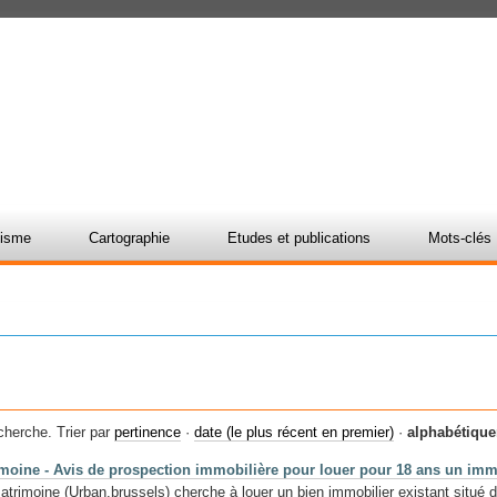
nisme
Cartographie
Etudes et publications
Mots-clés
cherche.
Trier par
pertinence
·
date (le plus récent en premier)
·
alphabétiqu
moine - Avis de prospection immobilière pour louer pour 18 ans un imme
rimoine (Urban.brussels) cherche à louer un bien immobilier existant situé da