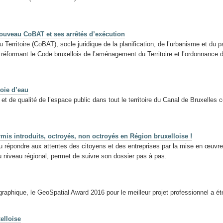
nouveau CoBAT et ses arrêtés d’exécution
rritoire (CoBAT), socle juridique de la planification, de l’urbanisme et du pat
éformant le Code bruxellois de l’aménagement du Territoire et l’ordonnance d
voie d’eau
 de qualité de l’espace public dans tout le territoire du Canal de Bruxelles 
rmis introduits, octroyés, non octroyés en Région bruxelloise !
u répondre aux attentes des citoyens et des entreprises par la mise en œuvre 
u niveau régional, permet de suivre son dossier pas à pas.
raphique, le GeoSpatial Award 2016 pour le meilleur projet professionnel a 
elloise