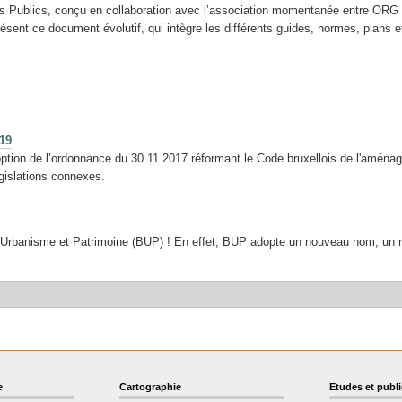
es Publics, conçu en collaboration avec l’association momentanée entre ORG
ent ce document évolutif, qui intègre les différents guides, normes, plans et 
19
option de l’ordonnance du 30.11.2017 réformant le Code bruxellois de l'aménage
gislations connexes.
es Urbanisme et Patrimoine (BUP) ! En effet, BUP adopte un nouveau nom, u
e
Cartographie
Etudes et publ