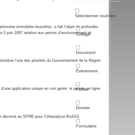
Sélectionner tout/rien
rimoine immobilier bruxellois, a fait l’objet de profondes
u 5 juin 1997 relative aux permis d’environnement et
Collage
Document
constitue l’une des priorités du Gouvernement de la Région
Événement
d’une application unique en son genre: le permis en ligne.
Fichier
Dossier
été décerné au SPRB pour l’Urbanalyse BruGIS.
Formulaire