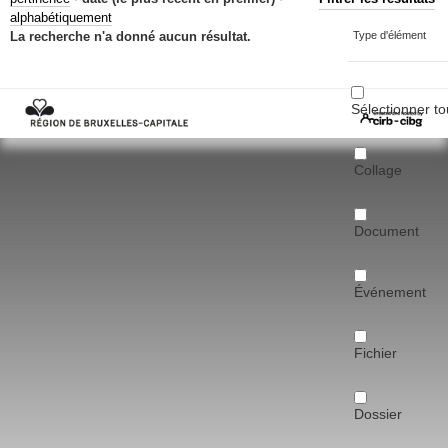
Mots-clés
alphabétiquement
La recherche n'a donné aucun résultat.
Type d'élément
Renseignements urbanistiques
Sélectionner to
Collage
Document
Événement
Fichier
Dossier