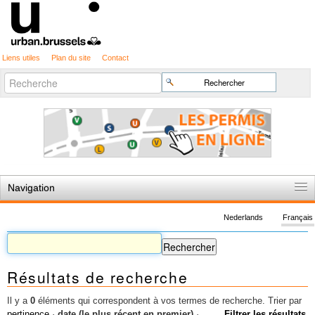
Liens utiles
Plan du site
Contact
Recherche
Chercher par
avancée…
Navigation
Accueil
Nederlands
Français
Règles du jeu
Permis d'urbanisme
Résultats de recherche
Cartographie
Etudes et publications
Il y a
0
éléments qui correspondent à vos termes de recherche.
Trier par
pertinence
·
date (le plus récent en premier)
·
Filtrer les résultats