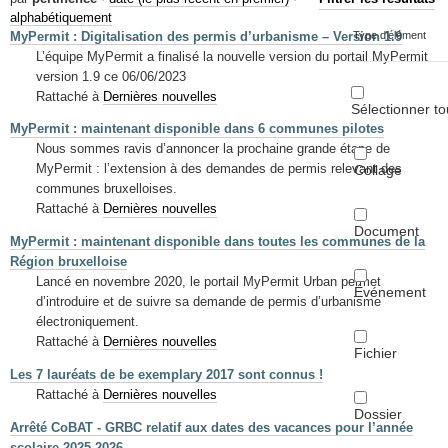
Mots-clés
alphabétiquement
MyPermit : Digitalisation des permis d’urbanisme – Version 1.9
Type d'élément
Renseignements urbanistiques
L’équipe MyPermit a finalisé la nouvelle version du portail MyPermit
version 1.9 ce 06/06/2023
Rattaché à
Dernières nouvelles
Sélectionner to
MyPermit : maintenant disponible dans 6 communes pilotes
Nous sommes ravis d’annoncer la prochaine grande étape de
MyPermit : l’extension à des demandes de permis relevant des
Collage
communes bruxelloises.
Rattaché à
Dernières nouvelles
Document
MyPermit : maintenant disponible dans toutes les communes de la
Région bruxelloise
Lancé en novembre 2020, le portail MyPermit Urban permet
Événement
d’introduire et de suivre sa demande de permis d’urbanisme
électroniquement.
Rattaché à
Dernières nouvelles
Fichier
Les 7 lauréats de be exemplary 2017 sont connus !
Rattaché à
Dernières nouvelles
Dossier
Arrêté CoBAT - GRBC relatif aux dates des vacances pour l’année
scolaire 2025-2026