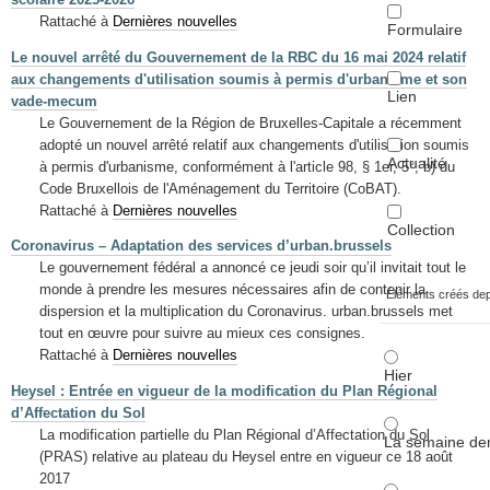
Rattaché à
Dernières nouvelles
Formulaire
Le nouvel arrêté du Gouvernement de la RBC du 16 mai 2024 relatif
aux changements d'utilisation soumis à permis d'urbanisme et son
Lien
vade-mecum
Le Gouvernement de la Région de Bruxelles-Capitale a récemment
adopté un nouvel arrêté relatif aux changements d'utilisation soumis
Actualité
à permis d'urbanisme, conformément à l'article 98, § 1er, 5°, b) du
Code Bruxellois de l'Aménagement du Territoire (CoBAT).
Rattaché à
Dernières nouvelles
Collection
Coronavirus – Adaptation des services d’urban.brussels
Le gouvernement fédéral a annoncé ce jeudi soir qu’il invitait tout le
monde à prendre les mesures nécessaires afin de contenir la
Éléments créés de
dispersion et la multiplication du Coronavirus. urban.brussels met
tout en œuvre pour suivre au mieux ces consignes.
Rattaché à
Dernières nouvelles
Hier
Heysel : Entrée en vigueur de la modification du Plan Régional
d’Affectation du Sol
La modification partielle du Plan Régional d’Affectation du Sol
La semaine der
(PRAS) relative au plateau du Heysel entre en vigueur ce 18 août
2017