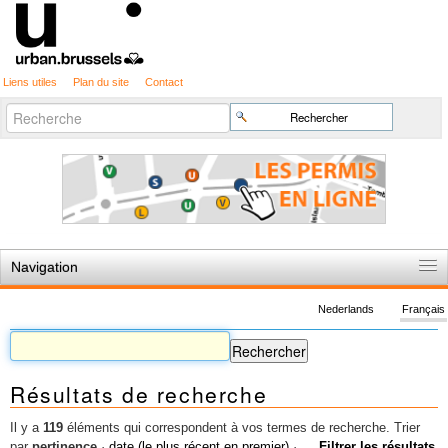
Liens utiles
Plan du site
Contact
Recherche
Chercher par
avancée…
Navigation
Accueil
Nederlands
Français
Règles du jeu
Permis d'urbanisme
Résultats de recherche
Cartographie
Etudes et publications
Il y a
119
éléments qui correspondent à vos termes de recherche.
Trier
par
pertinence
·
date (le plus récent en premier)
·
Filtrer les résultats