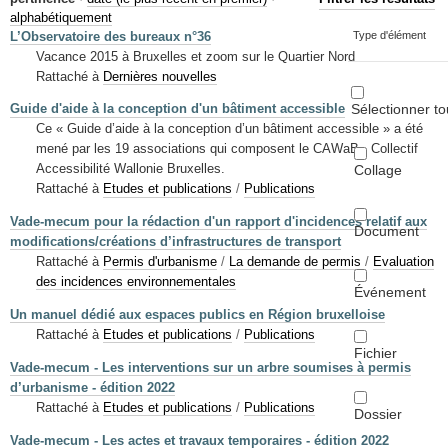
Mots-clés
alphabétiquement
L’Observatoire des bureaux n°36
Type d'élément
Renseignements urbanistiques
Vacance 2015 à Bruxelles et zoom sur le Quartier Nord
Rattaché à
Dernières nouvelles
Sélectionner to
Guide d'aide à la conception d'un bâtiment accessible
Ce « Guide d’aide à la conception d’un bâtiment accessible » a été
mené par les 19 associations qui composent le CAWaB - Collectif
Accessibilité Wallonie Bruxelles.
Collage
Rattaché à
Etudes et publications
/
Publications
Vade-mecum pour la rédaction d'un rapport d'incidences relatif aux
Document
modifications/créations d’infrastructures de transport
Rattaché à
Permis d'urbanisme
/
La demande de permis
/
Evaluation
des incidences environnementales
Événement
Un manuel dédié aux espaces publics en Région bruxelloise
Rattaché à
Etudes et publications
/
Publications
Fichier
Vade-mecum - Les interventions sur un arbre soumises à permis
d’urbanisme - édition 2022
Rattaché à
Etudes et publications
/
Publications
Dossier
Vade-mecum - Les actes et travaux temporaires - édition 2022