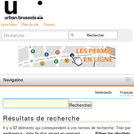
Liens utiles
Plan du site
Contact
Recherche
Chercher par
avancée…
Navigation
Accueil
Nederlands
Français
Règles du jeu
Permis d'urbanisme
Résultats de recherche
Cartographie
Etudes et publications
Il y a
17
éléments qui correspondent à vos termes de recherche.
Trier par
pertinence
·
date (le plus récent en premier)
·
Filtrer les résultats