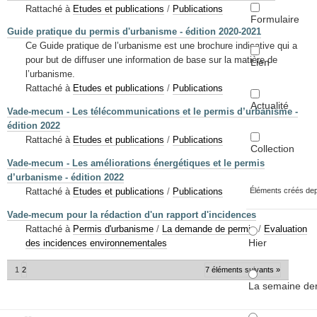
Rattaché à
Etudes et publications
/
Publications
Formulaire
Guide pratique du permis d'urbanisme - édition 2020-2021
Ce Guide pratique de l’urbanisme est une brochure indicative qui a
pour but de diffuser une information de base sur la matière de
Lien
l’urbanisme.
Rattaché à
Etudes et publications
/
Publications
Actualité
Vade-mecum - Les télécommunications et le permis d’urbanisme -
édition 2022
Rattaché à
Etudes et publications
/
Publications
Collection
Vade-mecum - Les améliorations énergétiques et le permis
d’urbanisme - édition 2022
Rattaché à
Etudes et publications
/
Publications
Éléments créés de
Vade-mecum pour la rédaction d'un rapport d'incidences
Rattaché à
Permis d'urbanisme
/
La demande de permis
/
Evaluation
Hier
des incidences environnementales
1
2
7 éléments suivants »
La semaine der