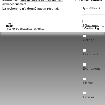
Mots-clés
alphabétiquement
La recherche n'a donné aucun résultat.
Type d'élément
Renseignements urbanistiques
Sélectionner to
Collage
Document
Événement
Fichier
Dossier