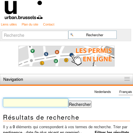
Liens utiles
Plan du site
Contact
Recherche
Chercher par
avancée…
Navigation
Accueil
Nederlands
Français
Règles du jeu
Permis d'urbanisme
Résultats de recherche
Cartographie
Etudes et publications
Il y a
0
éléments qui correspondent à vos termes de recherche.
Trier par
pertinence
·
date (le plus récent en premier)
·
Filtrer les résultats