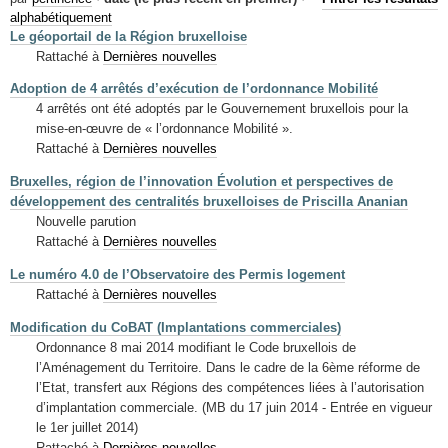
Mots-clés
alphabétiquement
Le géoportail de la Région bruxelloise
Renseignements urbanistiques
Rattaché à
Dernières nouvelles
Adoption de 4 arrêtés d’exécution de l’ordonnance Mobilité
4 arrêtés ont été adoptés par le Gouvernement bruxellois pour la
mise-en-œuvre de « l’ordonnance Mobilité ».
Rattaché à
Dernières nouvelles
Bruxelles, région de l’innovation Évolution et perspectives de
développement des centralités bruxelloises de Priscilla Ananian
Nouvelle parution
Rattaché à
Dernières nouvelles
Le numéro 4.0 de l’Observatoire des Permis logement
Rattaché à
Dernières nouvelles
Modification du CoBAT (Implantations commerciales)
Ordonnance 8 mai 2014 modifiant le Code bruxellois de
l’Aménagement du Territoire. Dans le cadre de la 6ème réforme de
l’Etat, transfert aux Régions des compétences liées à l’autorisation
d’implantation commerciale. (MB du 17 juin 2014 - Entrée en vigueur
le 1er juillet 2014)
Rattaché à
Dernières nouvelles