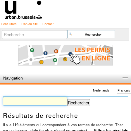
Liens utiles
Plan du site
Contact
Recherche
Chercher par
avancée…
Navigation
Accueil
Nederlands
Français
Règles du jeu
Permis d'urbanisme
Résultats de recherche
Cartographie
Etudes et publications
Il y a
119
éléments qui correspondent à vos termes de recherche.
Trier
par
pertinence
·
date (le plus récent en premier)
·
Filtrer les résultats