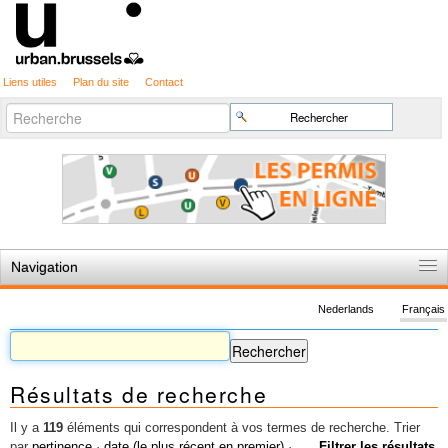
Liens utiles
Plan du site
Contact
Recherche
Chercher par
avancée…
Navigation
Accueil
Nederlands
Français
Règles du jeu
Permis d'urbanisme
Résultats de recherche
Cartographie
Etudes et publications
Il y a
119
éléments qui correspondent à vos termes de recherche.
Trier
par
pertinence
·
date (le plus récent en premier)
·
Filtrer les résultats