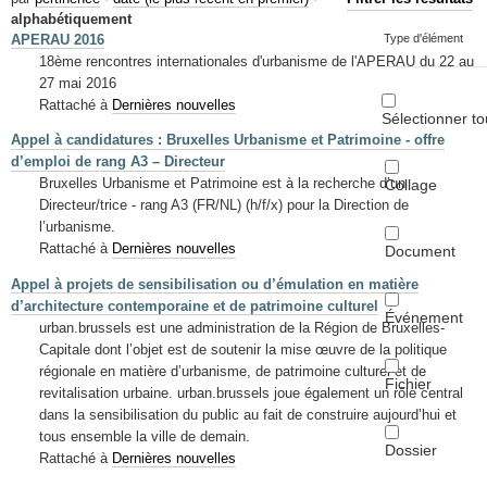
Mots-clés
alphabétiquement
APERAU 2016
Type d'élément
Renseignements urbanistiques
18ème rencontres internationales d'urbanisme de l'APERAU du 22 au
27 mai 2016
Rattaché à
Dernières nouvelles
Sélectionner to
Appel à candidatures : Bruxelles Urbanisme et Patrimoine - offre
d’emploi de rang A3 – Directeur
Bruxelles Urbanisme et Patrimoine est à la recherche d’un
Collage
Directeur/trice - rang A3 (FR/NL) (h/f/x) pour la Direction de
l’urbanisme.
Rattaché à
Dernières nouvelles
Document
Appel à projets de sensibilisation ou d’émulation en matière
d’architecture contemporaine et de patrimoine culturel
Événement
urban.brussels est une administration de la Région de Bruxelles-
Capitale dont l’objet est de soutenir la mise œuvre de la politique
régionale en matière d’urbanisme, de patrimoine culturel et de
Fichier
revitalisation urbaine. urban.brussels joue également un rôle central
dans la sensibilisation du public au fait de construire aujourd’hui et
tous ensemble la ville de demain.
Dossier
Rattaché à
Dernières nouvelles