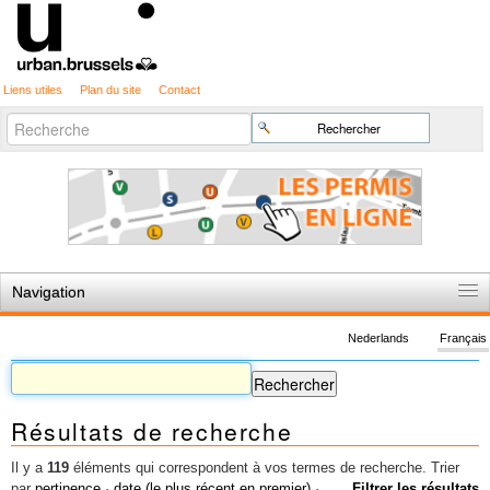
Liens utiles
Plan du site
Contact
Recherche
Chercher par
avancée…
Navigation
Accueil
Nederlands
Français
Règles du jeu
Permis d'urbanisme
Résultats de recherche
Cartographie
Etudes et publications
Il y a
119
éléments qui correspondent à vos termes de recherche.
Trier
par
pertinence
·
date (le plus récent en premier)
·
Filtrer les résultats