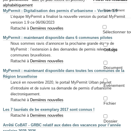
Mots-clés
alphabétiquement
MyPermit : Digitalisation des permis d’urbanisme – Version 1.9
Type d'élément
Renseignements urbanistiques
L’équipe MyPermit a finalisé la nouvelle version du portail MyPermit
version 1.9 ce 06/06/2023
Rattaché à
Dernières nouvelles
Sélectionner to
MyPermit : maintenant disponible dans 6 communes pilotes
Nous sommes ravis d’annoncer la prochaine grande étape de
MyPermit : l’extension à des demandes de permis relevant des
Collage
communes bruxelloises.
Rattaché à
Dernières nouvelles
Document
MyPermit : maintenant disponible dans toutes les communes de la
Région bruxelloise
Lancé en novembre 2020, le portail MyPermit Urban permet
Événement
d’introduire et de suivre sa demande de permis d’urbanisme
électroniquement.
Rattaché à
Dernières nouvelles
Fichier
Les 7 lauréats de be exemplary 2017 sont connus !
Rattaché à
Dernières nouvelles
Dossier
Arrêté CoBAT - GRBC relatif aux dates des vacances pour l’année
scolaire 2025-2026