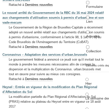
Rattaché à
Dernières nouvelles
Formulaire
Le nouvel arrêté du Gouvernement de la RBC du 16 mai 2024 relatif
aux changements d'utilisation soumis à permis d'urbanisme et son
Lien
vade-mecum
Le Gouvernement de la Région de Bruxelles-Capitale a récemment
adopté un nouvel arrêté relatif aux changements d'utilisation soumis
Actualité
à permis d'urbanisme, conformément à l'article 98, § 1er, 5°, b) du
Code Bruxellois de l'Aménagement du Territoire (CoBAT).
Rattaché à
Dernières nouvelles
Collection
Coronavirus – Adaptation des services d’urban.brussels
Le gouvernement fédéral a annoncé ce jeudi soir qu’il invitait tout le
monde à prendre les mesures nécessaires afin de contenir la
Éléments créés de
dispersion et la multiplication du Coronavirus. urban.brussels met
tout en œuvre pour suivre au mieux ces consignes.
Rattaché à
Dernières nouvelles
Hier
Heysel : Entrée en vigueur de la modification du Plan Régional
d’Affectation du Sol
La modification partielle du Plan Régional d’Affectation du Sol
La semaine der
(PRAS) relative au plateau du Heysel entre en vigueur ce 18 août
2017