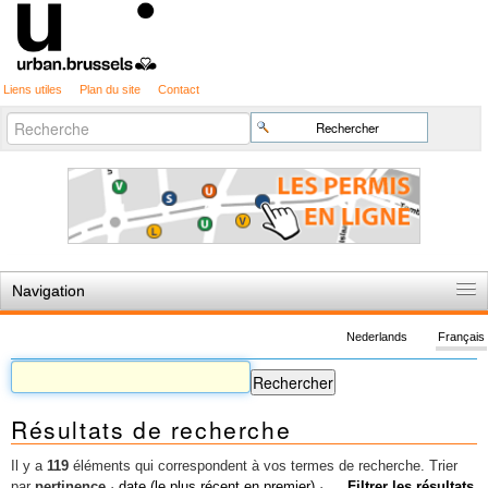
Liens utiles
Plan du site
Contact
Recherche
Chercher par
avancée…
Navigation
Accueil
Nederlands
Français
Règles du jeu
Permis d'urbanisme
Résultats de recherche
Cartographie
Etudes et publications
Il y a
119
éléments qui correspondent à vos termes de recherche.
Trier
par
pertinence
·
date (le plus récent en premier)
·
Filtrer les résultats