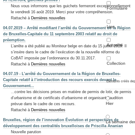
Nous vous informons que les guichets fermeront exceptionnellement
Formulaire
le vendredi 16 août 2019. Merci pour votre compréhension.
Rattaché à
Dernières nouvelles
Lien
04.07.2019 – Arrêté modifiant l’arrêté du Gouvernement de la Région
de Bruxelles-Capitale du 11 septembre 2003 relatif au droit de
préemption.
Actualité
L’arrête a été publié au Moniteur belge en date du 15 juillet 2019. Il
s’insère dans le cadre de l’exécution de la nouvelle réforme du
CoBAT imposée par l’ordonnance du 30.11.2017.
Collection
Rattaché à
Dernières nouvelles
04.07.19 - L’arrêté du Gouvernement de la Région de Bruxelles-
Capitale relatif à l’introduction des recours exercés devant le
Éléments créés de
Gouvernement...
...contre les décisions prises en matière de permis de lotir, de permis
d’urbanisme et de certificats d’urbanisme et organisant l’audition
Hier
prévue dans le cadre de ces recours.
Rattaché à
Dernières nouvelles
Bruxelles, région de l’innovation Évolution et perspectives de
La semaine der
développement des centralités bruxelloises de Priscilla Ananian
Nouvelle parution