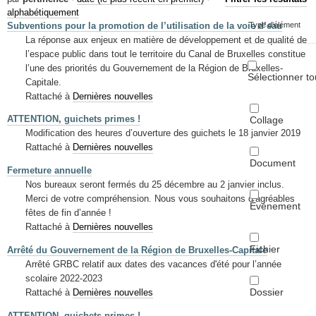
Mots-clés
alphabétiquement
Subventions pour la promotion de l’utilisation de la voie d’eau
Type d'élément
Renseignements urbanistiques
La réponse aux enjeux en matière de développement et de qualité de
l’espace public dans tout le territoire du Canal de Bruxelles constitue
l’une des priorités du Gouvernement de la Région de Bruxelles-
Sélectionner to
Capitale.
Rattaché à
Dernières nouvelles
ATTENTION, guichets primes !
Collage
Modification des heures d’ouverture des guichets le 18 janvier 2019
Rattaché à
Dernières nouvelles
Document
Fermeture annuelle
Nos bureaux seront fermés du 25 décembre au 2 janvier inclus.
Merci de votre compréhension. Nous vous souhaitons d’agréables
Événement
fêtes de fin d’année !
Rattaché à
Dernières nouvelles
Fichier
Arrêté du Gouvernement de la Région de Bruxelles-Capitale
Arrêté GRBC relatif aux dates des vacances d'été pour l’année
scolaire 2022-2023
Dossier
Rattaché à
Dernières nouvelles
ATTENTION, guichets primes !