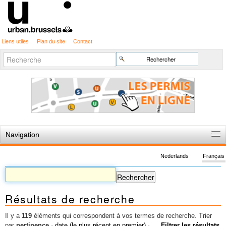
Liens utiles
Plan du site
Contact
Recherche
Chercher par
avancée…
Navigation
Accueil
Nederlands
Français
Règles du jeu
Permis d'urbanisme
Résultats de recherche
Cartographie
Etudes et publications
Il y a
119
éléments qui correspondent à vos termes de recherche.
Trier
par
pertinence
·
date (le plus récent en premier)
·
Filtrer les résultats