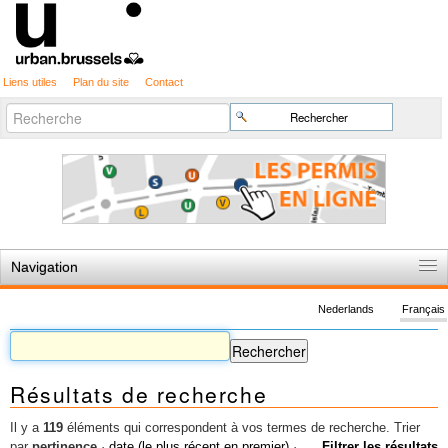
Liens utiles
Plan du site
Contact
Recherche
Chercher par
avancée…
Navigation
Accueil
Nederlands
Français
Règles du jeu
Permis d'urbanisme
Résultats de recherche
Cartographie
Etudes et publications
Il y a
119
éléments qui correspondent à vos termes de recherche.
Trier
par
pertinence
·
date (le plus récent en premier)
·
Filtrer les résultats