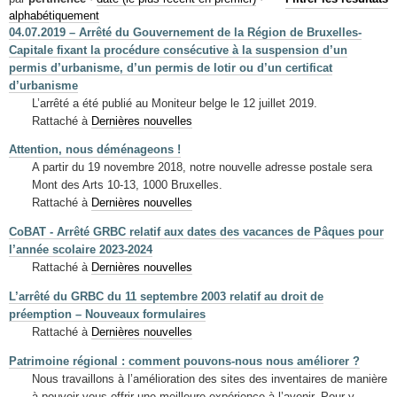
Mots-clés
alphabétiquement
04.07.2019 – Arrêté du Gouvernement de la Région de Bruxelles-
Renseignements urbanistiques
Capitale fixant la procédure consécutive à la suspension d’un
permis d’urbanisme, d’un permis de lotir ou d’un certificat
d’urbanisme
L’arrêté a été publié au Moniteur belge le 12 juillet 2019.
Rattaché à
Dernières nouvelles
Attention, nous déménageons !
A partir du 19 novembre 2018, notre nouvelle adresse postale sera
Mont des Arts 10-13, 1000 Bruxelles.
Rattaché à
Dernières nouvelles
CoBAT - Arrêté GRBC relatif aux dates des vacances de Pâques pour
l’année scolaire 2023-2024
Rattaché à
Dernières nouvelles
L’arrêté du GRBC du 11 septembre 2003 relatif au droit de
préemption – Nouveaux formulaires
Rattaché à
Dernières nouvelles
Patrimoine régional : comment pouvons-nous nous améliorer ?
Nous travaillons à l’amélioration des sites des inventaires de manière
à pouvoir vous offrir une meilleure expérience à l’avenir. Pour y