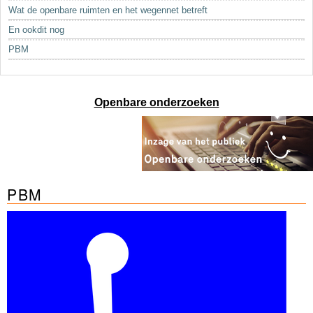
Sleutelwoorden
Wat de openbare ruimten en het wegennet betreft
Stedenbouwkundige inlichtingen
En ookdit nog
PBM
Openbare onderzoeken
PBM