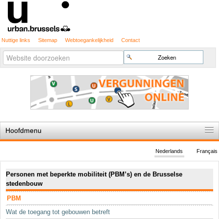
Nuttige links
Sitemap
Webtoegankelijkheid
Contact
Geavanceerd
Zoek
zoeken...
Hoofdmenu
Home
Nederlands
Français
De spelregels
Navigatie
Personen met beperkte mobiliteit (PBM’s) en de Brusselse
Stedenbouwkundige vergunning
stedenbouw
Cartografie
PBM
Studies en publicaties
Wat de toegang tot gebouwen betreft