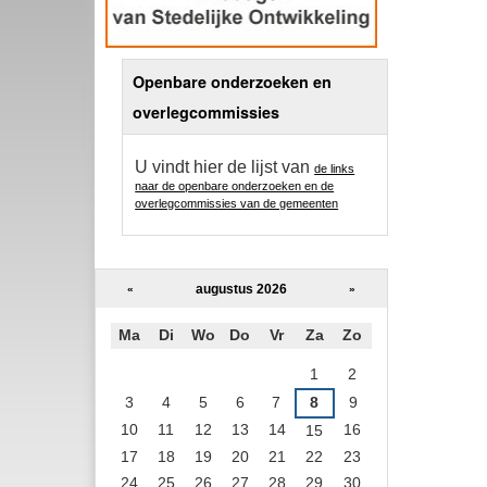
Openbare onderzoeken en
overlegcommissies
U vindt hier de lijst van
de links
naar de openbare onderzoeken en de
overlegcommissies van de gemeenten
augustus 2026
«
»
Ma
Di
Wo
Do
Vr
Za
Zo
augustus
1
2
3
4
5
6
7
8
9
10
11
12
13
14
16
15
17
18
19
20
21
22
23
24
25
26
27
28
29
30