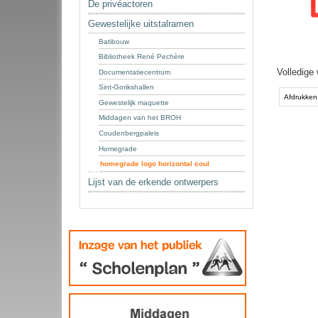
De privéactoren
Gewestelijke uitstalramen
Batibouw
Bibliotheek René Pechère
Volledige
Documentatiecentrum
Document
Sint-Gorikshallen
acties
Afdrukken
Gewestelijk maquette
Middagen van het BROH
Coudenbergpaleis
Homegrade
homegrade logo horizontal coul
Lijst van de erkende ontwerpers