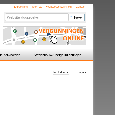
Nuttige links
Sitemap
Webtoegankelijkheid
Contact
Zoek
Geavanceerd
zoeken...
leutelwoorden
Stedenbouwkundige inlichtingen
Nederlands
Français