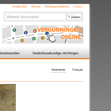
Nuttige links
Sitemap
Webtoegankelijkheid
Contact
Zoek
Geavanceerd
zoeken...
leutelwoorden
Stedenbouwkundige inlichtingen
Nederlands
Français