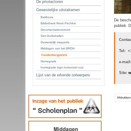
De privéactoren
Gewestelijke uitstalramen
Batibouw
De besche
Bibliotheek René Pechère
publiek. 
Documentatiecentrum
Sint-Gorikshallen
Contac
Gewestelijk maquette
Middagen van het BROH
Tel: +
Coudenbergpaleis
e-mail
Homegrade
homegrade logo horizontal coul
Site:
w
Lijst van de erkende ontwerpers
Document
acties
Afdrukken