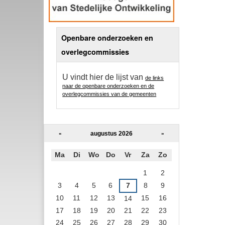
Openbare onderzoeken en
overlegcommissies
U vindt hier de lijst van
de links
naar de openbare onderzoeken en de
overlegcommissies van de gemeenten
augustus 2026
«
»
Ma
Di
Wo
Do
Vr
Za
Zo
augustus
1
2
3
4
5
6
7
8
9
10
11
12
13
15
16
14
17
18
19
20
21
22
23
24
25
26
27
28
29
30