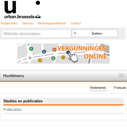
Nuttige links
Sitemap
Webtoegankelijkheid
Contact
Geavanceerd
Zoek
zoeken...
Hoofdmenu
Home
Nederlands
Français
De spelregels
Navigatie
Studies en publicaties
Stedenbouwkundige vergunning
Publicaties
Cartografie
Studies en publicaties