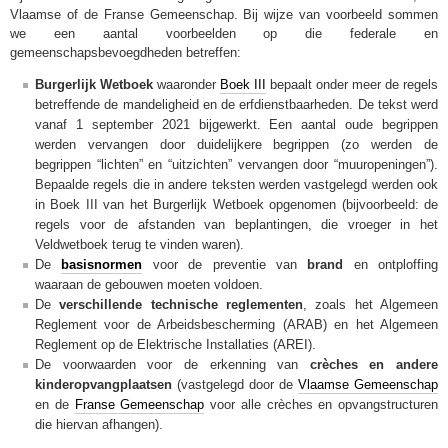
Vlaamse of de Franse Gemeenschap. Bij wijze van voorbeeld sommen
we een aantal voorbeelden op die federale en
gemeenschapsbevoegdheden betreffen:
Burgerlijk Wetboek
waaronder
Boek III
bepaalt onder meer de regels
betreffende de mandeligheid en de erfdienstbaarheden. De tekst werd
vanaf 1 september 2021 bijgewerkt. Een aantal oude begrippen
werden vervangen door duidelijkere begrippen (zo werden de
begrippen “lichten” en “uitzichten” vervangen door “muuropeningen”).
Bepaalde regels die in andere teksten werden vastgelegd werden ook
in Boek III van het Burgerlijk Wetboek opgenomen (bijvoorbeeld: de
regels voor de afstanden van beplantingen, die vroeger in het
Veldwetboek terug te vinden waren).
De
basisnormen
voor de preventie van
brand
en ontploffing
waaraan de gebouwen moeten voldoen.
De
verschillende technische reglementen
, zoals het Algemeen
Reglement voor de Arbeidsbescherming (ARAB) en het Algemeen
Reglement op de Elektrische Installaties (AREI).
De voorwaarden voor de erkenning van
crèches en andere
kinderopvangplaatsen
(vastgelegd door de
Vlaamse Gemeenschap
en de
Franse Gemeenschap
voor alle crèches en opvangstructuren
die hiervan afhangen).