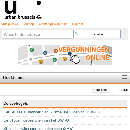
Nuttige links
Sitemap
Webtoegankelijkheid
Contact
Geavanceerd
Zoek
zoeken...
Hoofdmenu
Home
Nederlands
Français
De spelregels
Navigatie
De spelregels
Stedenbouwkundige vergunning
Het Brussels Wetboek van Ruimtelijke Ordening (BWRO)
Cartografie
De uitvoeringsbesluiten van het BWRO
Studies en publicaties
Stedenbouwkundige verordeningen (SV's)