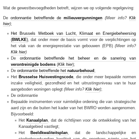
Wat de gewestbevoegdheden betreft, wijzen we op volgende regelgeving:
De
ordonnantie betreffende de
milieuvergunningen
(Meer info?
Klik
hier
)
;
Het Brussels Wetboek van Lucht, Klimaat en Energiebeheersing
(
BWLKE
)
, dat onder meer de basis vormt voor de verplichtingen op
het vlak van de energieprestatie van gebouwen (EPB)
(Meer info?
Klik hier
)
De
ordonnantie betreffende het beheer en de sanering van
verontreinigde bodems
(
Klik hier
);
De
ordonnantie betreffende het
natuurbehoud
;
Het
Brusselse Huisvestingscode
, die onder meer bepaalde normen
inzake veiligheid, gezondheid en het uitrustingsniveau van te huur
aangeboden woningen oplegt
(Meer info?
Klik hier
)
;
De ordonnantie
Bepaalde instrumenten voor ruimtelijke ordening die van strategische
aard zijn en die buiten het kader van het BWRO worden aangenomen.
Bijvoorbeeld:
Het
Kanaalplan
, dat de richtlijnen voor de ontwikkeling van het
Kanaalgebied vastlegt;
Het
Beeldkwaliteitsplan
, dat de landschappelijke en
stedenbouwkundige kwaliteit van de openbare ruimte van het