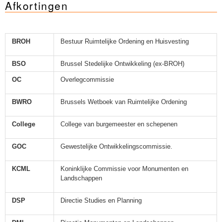
Afkortingen
Sleutelwoorden
Stedenbouwkundige inlichtingen
BROH
Bestuur Ruimtelijke Ordening en Huisvesting
BSO
Brussel Stedelijke Ontwikkeling (ex-BROH)
OC
Overlegcommissie
BWRO
Brussels Wetboek van Ruimtelijke Ordening
College
College van burgemeester en schepenen
GOC
Gewestelijke Ontwikkelingscommissie.
KCML
Koninklijke Commissie voor Monumenten en
Landschappen
DSP
Directie Studies en Planning