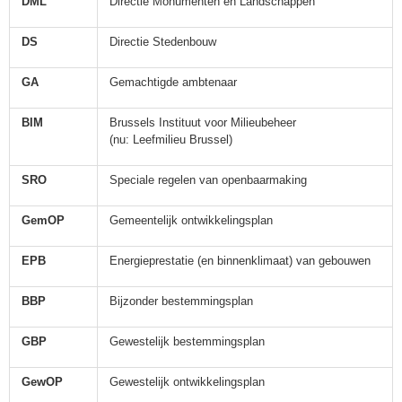
DML
Directie Monumenten en Landschappen
DS
Directie Stedenbouw
GA
Gemachtigde ambtenaar
BIM
Brussels Instituut voor Milieubeheer
(nu: Leefmilieu Brussel)
SRO
Speciale regelen van openbaarmaking
GemOP
Gemeentelijk ontwikkelingsplan
EPB
Energieprestatie (en binnenklimaat) van gebouwen
BBP
Bijzonder bestemmingsplan
GBP
Gewestelijk bestemmingsplan
GewOP
Gewestelijk ontwikkelingsplan