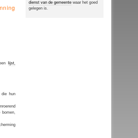
dienst van de gemeente
waar het goed
nning
gelegen is.
;
 een
lijst,
 die hun
onroerend
ke bomen,
cherming