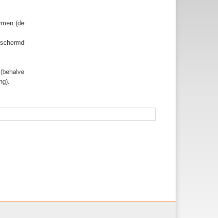
rmen (de
eschermd
(behalve
ng).
Document
acties