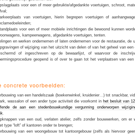
pslagplaats voor een of meer gebruikte/afgedankte voertuigen, schroot, mate
fval;
arkeerplaats van voertuigen, hierin begrepen voertuigen of aanhangwag
eclamedoeleinden;
tandplaats voor een of meer mobiele inrichtingen die bewoond kunnen word
oonwagens, kampeerwagens, afgedankte voertuigen, tenten.
lingen en werken ondernemen of laten ondernemen voor de restauratie, de u
pgravingen of wijziging van het uitzicht van delen of van het geheel van een
eschermd of ingeschreven op de bewaarlijst, of waarvoor de inschrijv
ermingsprocedure geopend is of over te gaan tot het verplaatsen van een 
e concrete voorbeelden:
rbouwing van een handelszaak (boekenwinkel, kruidenier…) tot snackbar, vi
ark, wassalon of een ander type activiteit die voorkomt in
het besluit van 1
effende de aan een stedenbouwkundige vergunning onderworpen wijzigi
ik
.
pknappen van een oud, verlaten atelier, zelfs zonder bouwwerken, om er 
et type “loft” of kantoren onder te brengen;
rbouwing van een woongebouw tot kantoorgebouw (zelfs als hiervoor gee