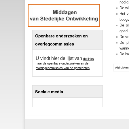
nodig 
De wi
Het v
boogv
De pl
goed
Openbare onderzoeken en
De ve
De pl
overlegcommissies
wanne
De is
U vindt hier de lijst van
de links
naar de openbare onderzoeken en de
Afdrukken
overlegcommissies van de gemeenten
Sociale media