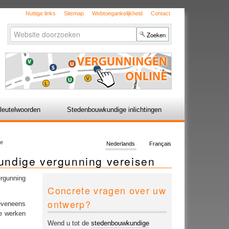
Nuttige links
Sitemap
Webtoegankelijkheid
Contact
Zoek
Geavanceerd
zoeken...
leutelwoorden
Stedenbouwkundige inlichtingen
ge
Nederlands
Français
undige vergunning vereisen
rgunning
Concrete vragen over uw
ontwerp?
eveneens
de werken
Wend u tot de
stedenbouwkundige