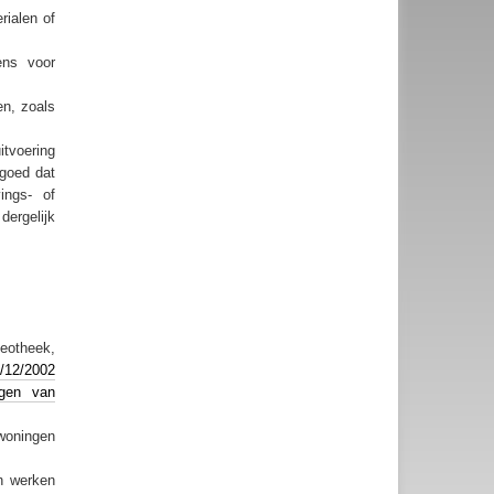
rialen of
ens voor
en, zoals
itvoering
 goed dat
ings- of
dergelijk
deotheek,
2/12/2002
ngen van
woningen
n werken