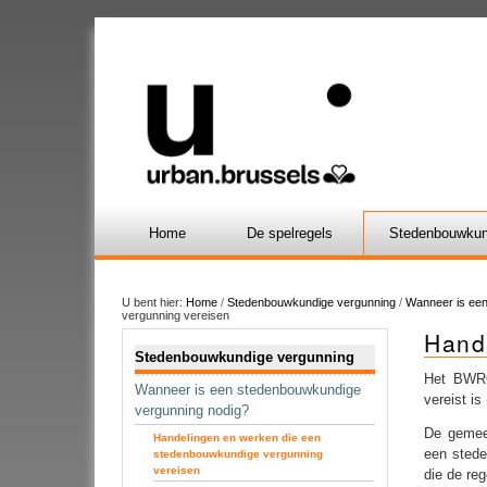
Home
De spelregels
Stedenbouwkun
U bent hier:
Home
/
Stedenbouwkundige vergunning
/
Wanneer is ee
vergunning vereisen
Hand
Navigatie
Stedenbouwkundige vergunning
Het BWRO
Wanneer is een stedenbouwkundige
vereist is
vergunning nodig?
De gemee
Handelingen en werken die een
een stede
stedenbouwkundige vergunning
vereisen
die de reg