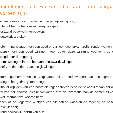
andelingen en werken die aan een vergu
worpen zijn:
n en plaatsen van vaste inrichtingen op een grond;
nleg of het profiel van een weg wijzigen;
bestaand bouwwerk verbouwen;
ouwwerk afbreken;
stemming wijzigen van een goed of van een deel ervan, zelfs zonder werken
gebruik van een goed wijzigen, voor zover deze wijziging voorkomt op
elegd door de regering
;
antal woningen in een bestaand bouwwerk wijzigen
;
eliëf van de bodem aanzienlijk wijzigen;
stammige bomen vellen, verplaatsen of ze onderwerpen aan een ingreep
eving in het gedrang kan brengen;
ilhouet wijzigen van een boom die ingeschreven is op de bewaarlijst van het 
ed van het gewest (niet te verwarren met de inventaris van de opmerkelij
nkel informatieve waarde heeft);
nnen of de vegetatie wijzigen van elk gebied waarvan de regering de bes
akelijk acht;
rond gewoonlijk gebruiken als: