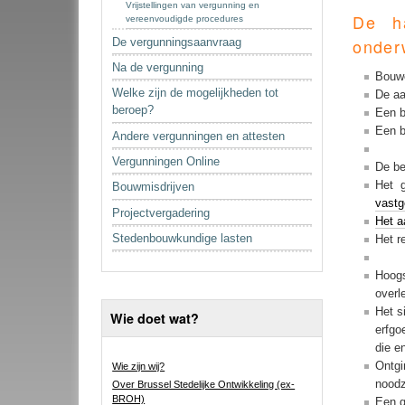
Vrijstellingen van vergunning en
De h
vereenvoudigde procedures
onder
De vergunningsaanvraag
Na de vergunning
Bouwe
Welke zijn de mogelijkheden tot
De aa
beroep?
Een 
Een b
Andere vergunningen en attesten
Vergunningen Online
De be
Het 
Bouwmisdrijven
vastg
Projectvergadering
Het a
Stedenbouwkundige lasten
Het r
Hoog
overl
Het s
Wie doet wat?
erfgo
die e
Ontgi
Wie zijn wij?
noodz
Over Brussel Stedelijke Ontwikkeling (ex-
BROH)
Een g