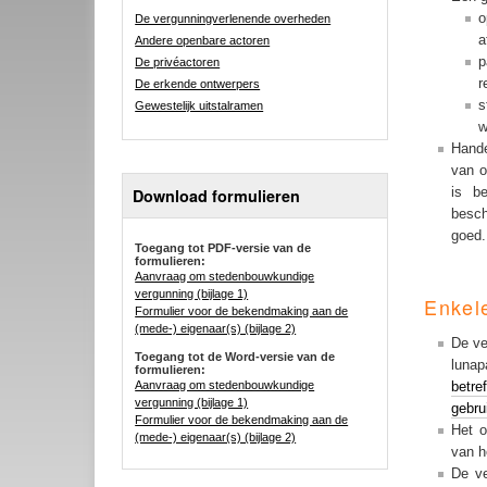
o
De vergunningverlenende overheden
a
Andere openbare actoren
p
De privéactoren
r
De erkende ontwerpers
s
Gewestelijk uitstalramen
w
Hande
van o
is b
Download formulieren
besch
goed.
Toegang tot PDF-versie van de
formulieren:
Aanvraag om stedenbouwkundige
vergunning (bijlage 1)
Enkel
Formulier voor de bekendmaking aan de
(mede-) eigenaar(s) (bijlage 2)
De ve
Toegang tot de Word-versie van de
lunap
formulieren:
Aanvraag om stedenbouwkundige
betr
vergunning (bijlage 1)
gebru
Formulier voor de bekendmaking aan de
Het o
(mede-) eigenaar(s) (bijlage 2)
van h
De ve