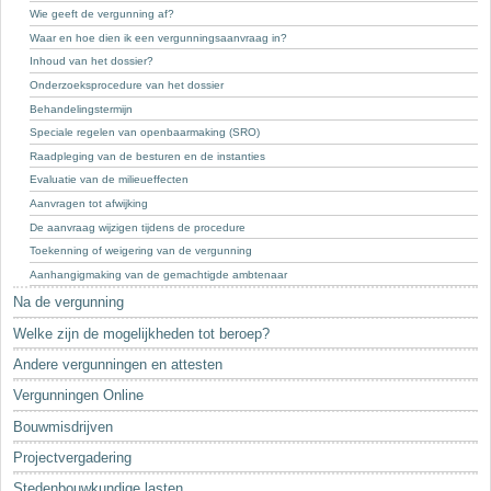
Sleutelwoorden
Wie geeft de vergunning af?
Waar en hoe dien ik een vergunningsaanvraag in?
Stedenbouwkundige inlichtingen
Inhoud van het dossier?
Onderzoeksprocedure van het dossier
Behandelingstermijn
Speciale regelen van openbaarmaking (SRO)
Raadpleging van de besturen en de instanties
Evaluatie van de milieueffecten
Aanvragen tot afwijking
De aanvraag wijzigen tijdens de procedure
Toekenning of weigering van de vergunning
Aanhangigmaking van de gemachtigde ambtenaar
Na de vergunning
Welke zijn de mogelijkheden tot beroep?
Andere vergunningen en attesten
Vergunningen Online
Bouwmisdrijven
Projectvergadering
Stedenbouwkundige lasten