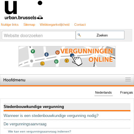
Nuttige links
Sitemap
Webtoegankelijkheid
Contact
Geavanceerd
Zoek
zoeken...
Hoofdmenu
Home
Nederlands
Français
De spelregels
Navigatie
Stedenbouwkundige vergunning
Stedenbouwkundige vergunning
Wanneer is een stedenbouwkundige vergunning nodig?
Cartografie
De vergunningsaanvraag
Studies en publicaties
Wie kan een vergunningsaanvraag indienen?