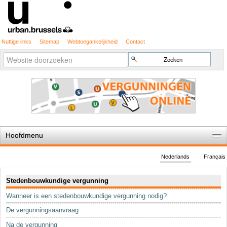
Nuttige links
Sitemap
Webtoegankelijkheid
Contact
Geavanceerd
Zoek
zoeken...
Hoofdmenu
Home
Nederlands
Français
De spelregels
Navigatie
Stedenbouwkundige vergunning
Stedenbouwkundige vergunning
Wanneer is een stedenbouwkundige vergunning nodig?
Cartografie
De vergunningsaanvraag
Studies en publicaties
Na de vergunning