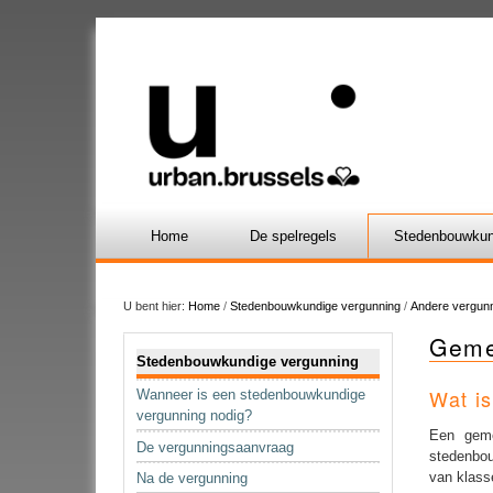
Home
De spelregels
Stedenbouwkun
U bent hier:
Home
/
Stedenbouwkundige vergunning
/
Andere vergunn
Geme
Navigatie
Stedenbouwkundige vergunning
Wat i
Wanneer is een stedenbouwkundige
vergunning nodig?
Een geme
De vergunningsaanvraag
stedenbou
van klass
Na de vergunning