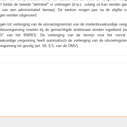
t totdat de tweede "definitief" is verkregen (d.w.z. zolang ze kan worden gew
r van een administratief beroep). De werken mogen pas na de afgifte v
gen worden uitgevoerd.
gen tot verlenging van de uitvoeringstermijn van de stedenbouwkundige verg
lieuvergunning moeten bij de gemachtigde ambtenaar worden ingediend (art
10° van het BWRO). De verlenging van de termijn voor het verval
wkundige vergunning heeft automatisch de verlenging van de uitvoeringste
vergunning tot gevolg (art. 59, § 5, van de OMV).