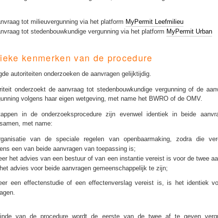
:
nvraag tot milieuvergunning via het platform
MyPermit Leefmilieu
nvraag tot stedenbouwkundige vergunning via het platform
MyPermit Urban
fieke kenmerken van de procedure
de autoriteiten onderzoeken de aanvragen gelijktijdig.
riteit onderzoekt de aanvraag tot stedenbouwkundige vergunning of de aan
gunning volgens haar eigen wetgeving, met name het BWRO of de OMV.
tappen in de onderzoeksprocedure zijn evenwel identiek in beide aanvr
 samen, met name:
rganisatie van de speciale regelen van openbaarmaking, zodra die ver
ens een van beide aanvragen van toepassing is;
er het advies van een bestuur of van een instantie vereist is voor de twee a
 het advies voor beide aanvragen gemeenschappelijk te zijn;
er een effectenstudie of een effectenverslag vereist is, is het identiek v
agen.
inde van de procedure wordt de eerste van de twee af te geven verg