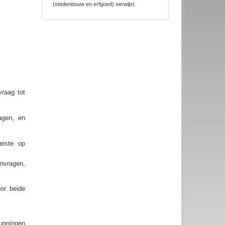
(stedenbouw en erfgoed) verwijst.
vraag tot
agen, en
eiste op
anvragen,
oor beide
unningen