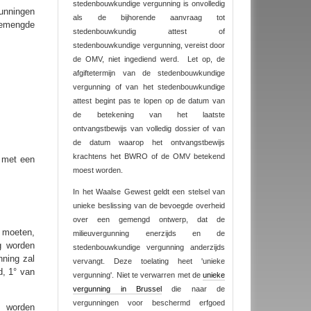
stedenbouwkundige vergunning is onvolledig
unningen
als de bijhorende aanvraag tot
gemengde
stedenbouwkundig attest of
stedenbouwkundige vergunning, vereist door
de OMV, niet ingediend werd. Let op, de
afgiftetermijn van de stedenbouwkundige
vergunning of van het stedenbouwkundige
attest begint pas te lopen op de datum van
de betekening van het laatste
ontvangstbewijs van volledig dossier of van
de datum waarop het ontvangstbewijs
krachtens het BWRO of de OMV betekend
f met een
moest worden.
In het Waalse Gewest geldt een stelsel van
unieke beslissing van de bevoegde overheid
over een gemengd ontwerp, dat de
 moeten,
milieuvergunning enerzijds en de
g worden
stedenbouwkundige vergunning anderzijds
nning zal
vervangt. Deze toelating heet 'unieke
d, 1° van
vergunning'. Niet te verwarren met de
unieke
vergunning in Brussel
die naar de
vergunningen voor beschermd erfgoed
n worden