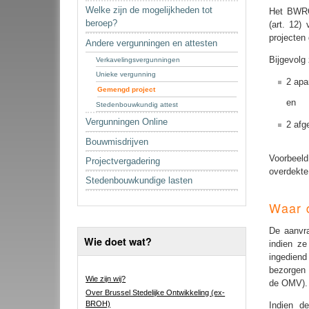
Welke zijn de mogelijkheden tot
Het BWRO 
beroep?
(art. 12)
projecten 
Andere vergunningen en attesten
Bijgevolg 
Verkavelingsvergunningen
Unieke vergunning
2 apa
Gemengd project
en
Stedenbouwkundig attest
Vergunningen Online
2 afg
Bouwmisdrijven
Voorbeeld
Projectvergadering
overdekte
Stedenbouwkundige lasten
Waar d
De aanvra
Wie doet wat?
indien ze
ingediend
bezorgen 
Wie zijn wij?
de OMV).
Over Brussel Stedelijke Ontwikkeling (ex-
BROH)
Indien d