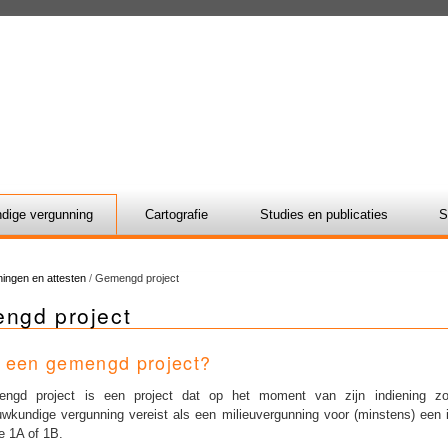
dige vergunning
Cartografie
Studies en publicaties
S
ingen en attesten
/
Gemengd project
ngd project
s een gemengd project?
ngd project is een project dat op het moment van zijn indiening z
wkundige vergunning vereist als een milieuvergunning voor (minstens) een i
e 1A of 1B.