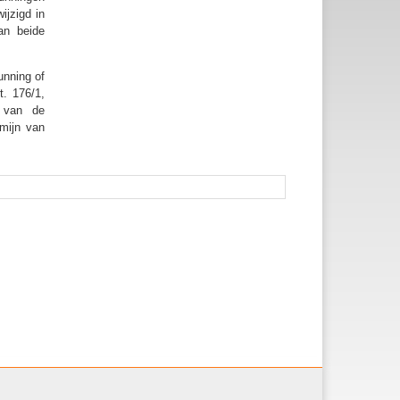
ijzigd in
an beide
unning of
. 176/1,
 van de
rmijn van
Document
acties