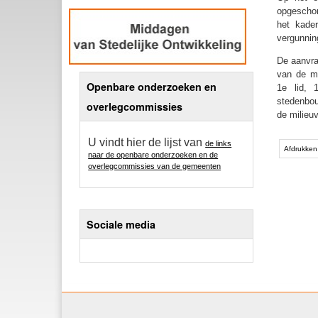
opgeschor
het kade
vergunnin
De aanvra
van de mi
Openbare onderzoeken en
1e lid, 
stedenbou
overlegcommissies
de milieu
U vindt hier de lijst van
de links
Afdrukken
naar de openbare onderzoeken en de
overlegcommissies van de gemeenten
Sociale media