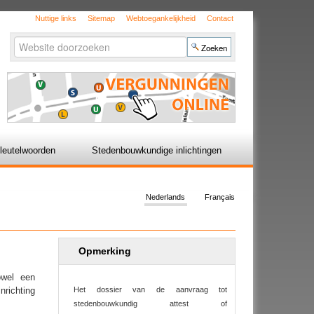
Nuttige links
Sitemap
Webtoegankelijkheid
Contact
Zoek
Geavanceerd
zoeken...
leutelwoorden
Stedenbouwkundige inlichtingen
Nederlands
Français
Opmerking
owel een
nrichting
Het dossier van de aanvraag tot
stedenbouwkundig attest of