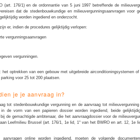
(art. 176/1) en de ordonnantie van 5 juni 1997 betreffende de milieuverg
 vereisen dat de stedenbouwkundige en milieuvergunningsaanvragen voor 
gelijktijdig worden ingediend en onderzocht.
zijn er, indien de procedures gelijktijdig verlopen:
rte vergunningsaanvragen
egeven vergunningen.
: het optrekken van een gebouw met uitgebreide airconditioningsystemen o
 parking voor 25 tot 200 plaatsen.
ien je je aanvraag in?
ag tot stedenbouwkundige vergunning en de aanvraag tot milieuvergunning
 in de vorm van een papieren dossier worden ingediend, beide gelijktijdi
 bij de gemachtigde ambtenaar, die het aanvraagdossier voor de milieuvergu
aan Leefmilieu Brussel (art. 176/1, 1e lid, 1° van het BWRO en art. 12, 1e li
e aanvragen online worden ingediend, moeten de volgende documente