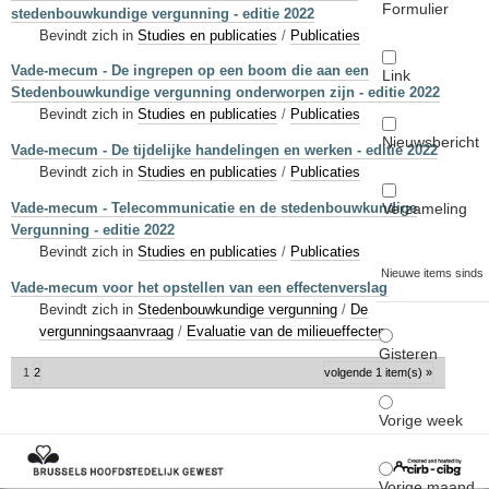
Formulier
stedenbouwkundige vergunning - editie 2022
Bevindt zich in
Studies en publicaties
/
Publicaties
Vade-mecum - De ingrepen op een boom die aan een
Link
Stedenbouwkundige vergunning onderworpen zijn - editie 2022
Bevindt zich in
Studies en publicaties
/
Publicaties
Nieuwsbericht
Vade-mecum - De tijdelijke handelingen en werken - editie 2022
Bevindt zich in
Studies en publicaties
/
Publicaties
Verzameling
Vade-mecum - Telecommunicatie en de stedenbouwkundige
Vergunning - editie 2022
Bevindt zich in
Studies en publicaties
/
Publicaties
Nieuwe items sinds
Vade-mecum voor het opstellen van een effectenverslag
Bevindt zich in
Stedenbouwkundige vergunning
/
De
vergunningsaanvraag
/
Evaluatie van de milieueffecten
Gisteren
1
2
volgende 1 item(s) »
Vorige week
Vorige maand