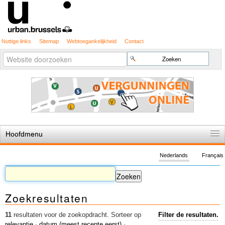
Nuttige links
Sitemap
Webtoegankelijkheid
Contact
Geavanceerd
Zoek
zoeken...
Hoofdmenu
Home
Nederlands
Français
De spelregels
Stedenbouwkundige vergunning
Zoekresultaten
Cartografie
Studies en publicaties
11
resultaten voor de zoekopdracht.
Sorteer op
Filter de resultaten.
relevantie
·
datum (meest recente eerst)
·