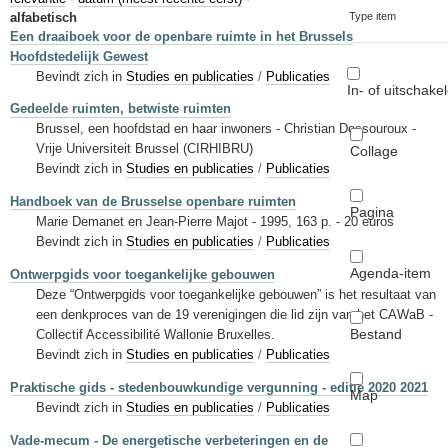
Sleutelwoorden
alfabetisch
Type item
Een draaiboek voor de openbare ruimte in het Brussels
Stedenbouwkundige inlichtingen
Hoofdstedelijk Gewest
Bevindt zich in
Studies en publicaties
/
Publicaties
In- of uitschake
Gedeelde ruimten, betwiste ruimten
Brussel, een hoofdstad en haar inwoners - Christian Dessouroux -
Vrije Universiteit Brussel (CIRHIBRU)
Collage
Bevindt zich in
Studies en publicaties
/
Publicaties
Handboek van de Brusselse openbare ruimten
Pagina
Marie Demanet en Jean-Pierre Majot - 1995, 163 p. - 20 euros
Bevindt zich in
Studies en publicaties
/
Publicaties
Agenda-item
Ontwerpgids voor toegankelijke gebouwen
Deze “Ontwerpgids voor toegankelijke gebouwen” is het resultaat van
een denkproces van de 19 verenigingen die lid zijn van het CAWaB -
Bestand
Collectif Accessibilité Wallonie Bruxelles.
Bevindt zich in
Studies en publicaties
/
Publicaties
Praktische gids - stedenbouwkundige vergunning - editie 2020 2021
Map
Bevindt zich in
Studies en publicaties
/
Publicaties
Vade-mecum - De energetische verbeteringen en de