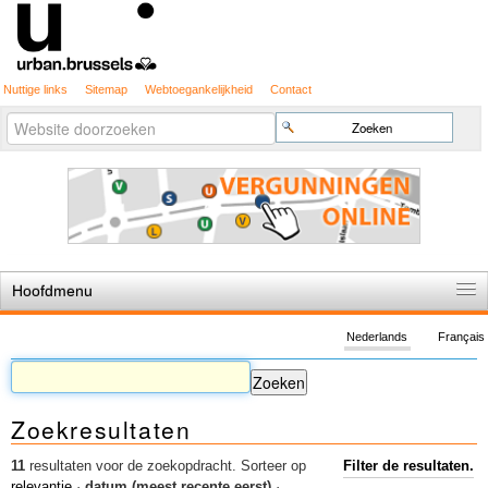
Nuttige links
Sitemap
Webtoegankelijkheid
Contact
Geavanceerd
Zoek
zoeken...
Hoofdmenu
Home
Nederlands
Français
De spelregels
Stedenbouwkundige vergunning
Zoekresultaten
Cartografie
Studies en publicaties
11
resultaten voor de zoekopdracht.
Sorteer op
Filter de resultaten.
relevantie
·
datum (meest recente eerst)
·