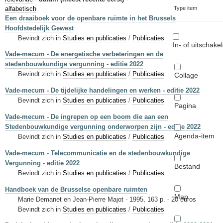
Sleutelwoorden
alfabetisch
Type item
Een draaiboek voor de openbare ruimte in het Brussels
Stedenbouwkundige inlichtingen
Hoofdstedelijk Gewest
Bevindt zich in
Studies en publicaties
/
Publicaties
In- of uitschake
Vade-mecum - De energetische verbeteringen en de
stedenbouwkundige vergunning - editie 2022
Bevindt zich in
Studies en publicaties
/
Publicaties
Collage
Vade-mecum - De tijdelijke handelingen en werken - editie 2022
Bevindt zich in
Studies en publicaties
/
Publicaties
Pagina
Vade-mecum - De ingrepen op een boom die aan een
Stedenbouwkundige vergunning onderworpen zijn - editie 2022
Agenda-item
Bevindt zich in
Studies en publicaties
/
Publicaties
Vade-mecum - Telecommunicatie en de stedenbouwkundige
Vergunning - editie 2022
Bestand
Bevindt zich in
Studies en publicaties
/
Publicaties
Handboek van de Brusselse openbare ruimten
Map
Marie Demanet en Jean-Pierre Majot - 1995, 163 p. - 20 euros
Bevindt zich in
Studies en publicaties
/
Publicaties