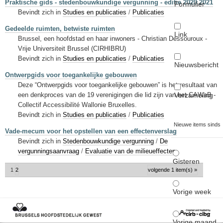
Praktische gids - stedenbouwkundige vergunning - editie 2020 2021
Formulier
Bevindt zich in
Studies en publicaties
/
Publicaties
Gedeelde ruimten, betwiste ruimten
Link
Brussel, een hoofdstad en haar inwoners - Christian Dessouroux -
Vrije Universiteit Brussel (CIRHIBRU)
Bevindt zich in
Studies en publicaties
/
Publicaties
Nieuwsbericht
Ontwerpgids voor toegankelijke gebouwen
Deze “Ontwerpgids voor toegankelijke gebouwen” is het resultaat van
Verzameling
een denkproces van de 19 verenigingen die lid zijn van het CAWaB -
Collectif Accessibilité Wallonie Bruxelles.
Bevindt zich in
Studies en publicaties
/
Publicaties
Nieuwe items sinds
Vade-mecum voor het opstellen van een effectenverslag
Bevindt zich in
Stedenbouwkundige vergunning
/
De
vergunningsaanvraag
/
Evaluatie van de milieueffecten
Gisteren
1
2
volgende 1 item(s) »
Vorige week
Vorige maand