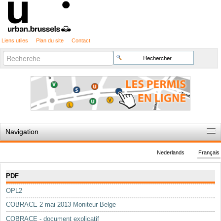
Liens utiles
Plan du site
Contact
Recherche
Chercher par
avancée…
Navigation
Accueil
Nederlands
Français
Règles du jeu
Navigation
PDF
Permis d'urbanisme
OPL2
Cartographie
COBRACE 2 mai 2013 Moniteur Belge
Etudes et publications
COBRACE - document explicatif