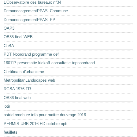
L'Observatoire des bureaux n°34
DemandeagrementPPAS_Commune
DemandeagrementPPAS_PP
OAP3
OB35 final WEB
CoBAT
PDT Noordrand programme def
160117 presentatie kickoff consultatie topnoordrand
Certificats d'urbanisme
MetropolitanLandscapes web
RGBA 1976 FR
OB36 final web
lotir
astrid brochure info pour maitre douvrage 2016
PERMIS URB 2016 HD octobre opti
feuillets