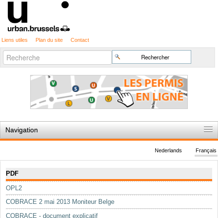
Liens utiles
Plan du site
Contact
Recherche
Chercher par
avancée…
Navigation
Accueil
Nederlands
Français
Règles du jeu
Navigation
PDF
Permis d'urbanisme
OPL2
Cartographie
COBRACE 2 mai 2013 Moniteur Belge
Etudes et publications
COBRACE - document explicatif