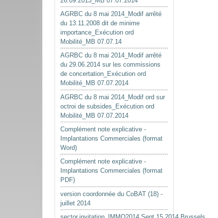
26.09.2013_MB 07.07.2014
AGRBC du 8 mai 2014_Modif arrêté
du 13.11.2008 dit de minime
importance_Exécution ord
Mobilité_MB 07.07.14
AGRBC du 8 mai 2014_Modif arrêté
du 29.06.2014 sur les commissions
de concertation_Exécution ord
Mobilité_MB 07.07.2014
AGRBC du 8 mai 2014_Modif ord sur
octroi de subsides_Exécution ord
Mobilité_MB 07.07.2014
Complément note explicative -
Implantations Commerciales (format
Word)
Complément note explicative -
Implantations Commerciales (format
PDF)
version coordonnée du CoBAT (18) -
juillet 2014
sector.invitation_IMMO2014.Sept.15.2014.Brussels.