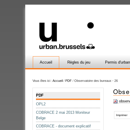
Accueil
Règles du jeu
Permis d'urba
Vous êtes ici :
Accueil
/
PDF
/
Observatoire des bureaux - 26
Obse
Navigation
PDF
observ
OPL2
Actions
COBRACE 2 mai 2013 Moniteur
sur
Imprimer
Belge
le
COBRACE - document explicatif
document