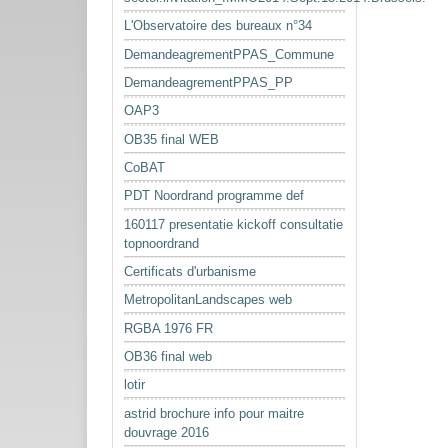
L'Observatoire des bureaux n°34
DemandeagrementPPAS_Commune
DemandeagrementPPAS_PP
OAP3
OB35 final WEB
CoBAT
PDT Noordrand programme def
160117 presentatie kickoff consultatie
topnoordrand
Certificats d'urbanisme
MetropolitanLandscapes web
RGBA 1976 FR
OB36 final web
lotir
astrid brochure info pour maitre
douvrage 2016