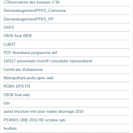
L'Observatoire des bureaux n°34
DemandeagrementPPAS_Commune
DemandeagrementPPAS_PP
OAP3
OB35 final WEB
CoBAT
PDT Noordrand programme def
160117 presentatie kickoff consultatie topnoordrand
Certificats d'urbanisme
MetropolitanLandscapes web
RGBA 1976 FR
OB36 final web
lotir
astrid brochure info pour maitre douvrage 2016
PERMIS URB 2016 HD octobre opti
feuillets