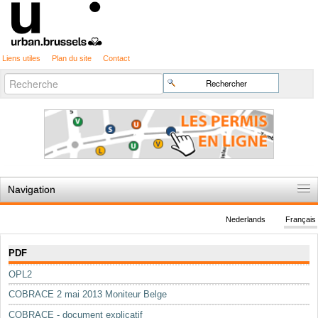
Liens utiles
Plan du site
Contact
Recherche
Chercher par
avancée…
Navigation
Accueil
Nederlands
Français
Règles du jeu
Navigation
PDF
Permis d'urbanisme
OPL2
Cartographie
COBRACE 2 mai 2013 Moniteur Belge
Etudes et publications
COBRACE - document explicatif