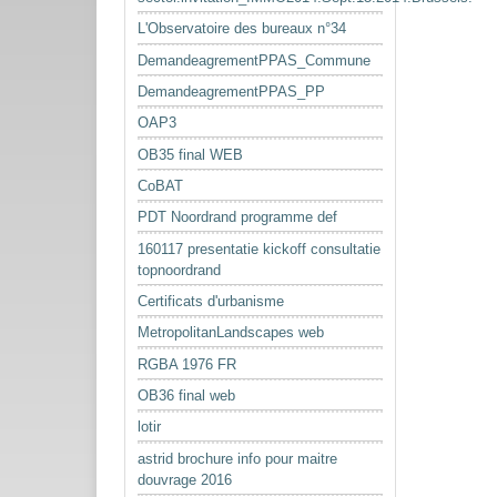
L'Observatoire des bureaux n°34
DemandeagrementPPAS_Commune
DemandeagrementPPAS_PP
OAP3
OB35 final WEB
CoBAT
PDT Noordrand programme def
160117 presentatie kickoff consultatie
topnoordrand
Certificats d'urbanisme
MetropolitanLandscapes web
RGBA 1976 FR
OB36 final web
lotir
astrid brochure info pour maitre
douvrage 2016