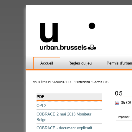
Accueil
Règles du jeu
Permis d'urba
Vous êtes ici :
Accueil
/
PDF
/
Hinterland
/
Cartes
/
05
05
Navigation
PDF
05-CBU
OPL2
Actions
COBRACE 2 mai 2013 Moniteur
sur
Imprimer
Belge
le
COBRACE - document explicatif
document