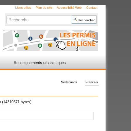
Liens utiles
Plan du site
Accessibilité Web
Contact
Chercher par
Recherche
avancée…
Renseignements urbanistiques
Nederlands
Français
 (14310571 bytes)