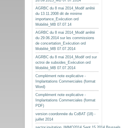
26.09.2013_MB 07.07.2014
AGRBC du 8 mai 2014_Modif arrêté
du 13.11.2008 dit de minime
importance_Exécution ord
Mobilité_MB 07.07.14
AGRBC du 8 mai 2014_Modif arrêté
du 29.06.2014 sur les commissions
de concertation_Exécution ord
Mobilité_MB 07.07.2014
AGRBC du 8 mai 2014_Modif ord sur
octroi de subsides_Exécution ord
Mobilité_MB 07.07.2014
Complément note explicative -
Implantations Commerciales (format
Word)
Complément note explicative -
Implantations Commerciales (format
PDF)
version coordonnée du CoBAT (18) -
juillet 2014
sector.invitation_IMMO2014.Sept.15.2014.Brussels.