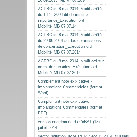
26.09.2013_MB 07.07.2014
AGRBC du 8 mai 2014_Modif arrêté
du 13.11.2008 dit de minime
importance_Exécution ord
Mobilité_MB 07.07.14
AGRBC du 8 mai 2014_Modif arrêté
du 29.06.2014 sur les commissions
de concertation_Exécution ord
Mobilité_MB 07.07.2014
AGRBC du 8 mai 2014_Modif ord sur
octroi de subsides_Exécution ord
Mobilité_MB 07.07.2014
Complément note explicative -
Implantations Commerciales (format
Word)
Complément note explicative -
Implantations Commerciales (format
PDF)
version coordonnée du CoBAT (18) -
juillet 2014
sector.invitation_IMMO2014.Sept.15.2014.Brussels.