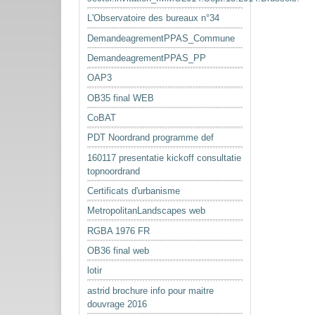
L'Observatoire des bureaux n°34
DemandeagrementPPAS_Commune
DemandeagrementPPAS_PP
OAP3
OB35 final WEB
CoBAT
PDT Noordrand programme def
160117 presentatie kickoff consultatie
topnoordrand
Certificats d'urbanisme
MetropolitanLandscapes web
RGBA 1976 FR
OB36 final web
lotir
astrid brochure info pour maitre
douvrage 2016