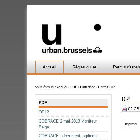
Accueil
Règles du jeu
Permis d'urba
Vous êtes ici :
Accueil
/
PDF
/
Hinterland
/
Cartes
/
02
02
Navigation
PDF
02-CBU
OPL2
Actions
COBRACE 2 mai 2013 Moniteur
sur
Imprimer
Belge
le
COBRACE - document explicatif
document