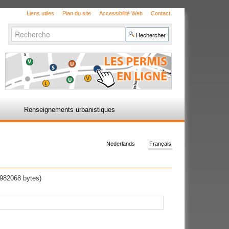
Liens utiles
Plan du site
Accessibilité Web
Contact
Chercher par
Recherche
avancée…
Renseignements urbanistiques
Nederlands
Français
982068 bytes)