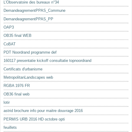
L'Observatoire des bureaux n°34
DemandeagrementPPAS_Commune
DemandeagrementPPAS_PP
OAP3
OB35 final WEB
CoBAT
PDT Noordrand programme def
160117 presentatie kickoff consultatie topnoordrand
Certificats d'urbanisme
MetropolitanLandscapes web
RGBA 1976 FR
OB36 final web
lotir
astrid brochure info pour maitre douvrage 2016
PERMIS URB 2016 HD octobre opti
feuillets