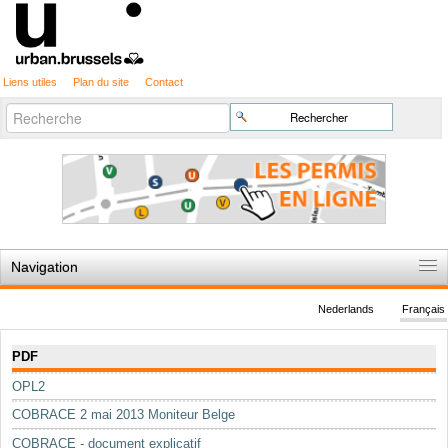
Liens utiles
Plan du site
Contact
Recherche
Chercher par
avancée…
Navigation
Accueil
Nederlands
Français
Règles du jeu
Navigation
PDF
Permis d'urbanisme
OPL2
Cartographie
COBRACE 2 mai 2013 Moniteur Belge
Etudes et publications
COBRACE - document explicatif