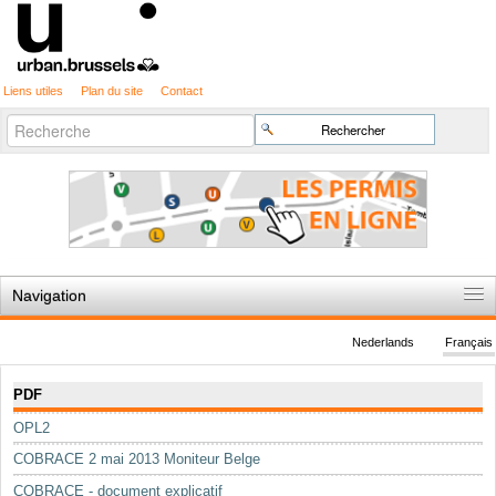
Liens utiles
Plan du site
Contact
Recherche
Chercher par
avancée…
Navigation
Accueil
Nederlands
Français
Règles du jeu
Navigation
PDF
Permis d'urbanisme
OPL2
Cartographie
COBRACE 2 mai 2013 Moniteur Belge
Etudes et publications
COBRACE - document explicatif