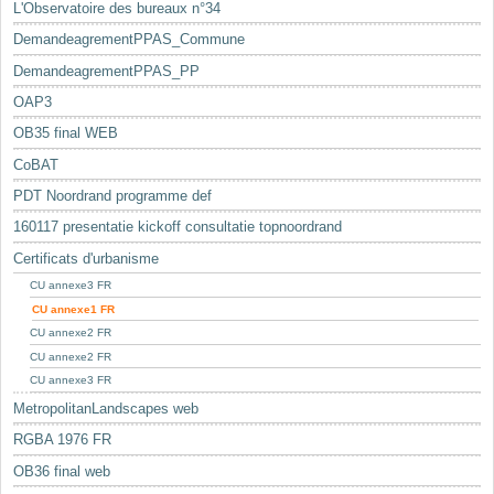
L'Observatoire des bureaux n°34
DemandeagrementPPAS_Commune
DemandeagrementPPAS_PP
OAP3
OB35 final WEB
CoBAT
PDT Noordrand programme def
160117 presentatie kickoff consultatie topnoordrand
Certificats d'urbanisme
CU annexe3 FR
CU annexe1 FR
CU annexe2 FR
CU annexe2 FR
CU annexe3 FR
MetropolitanLandscapes web
RGBA 1976 FR
OB36 final web