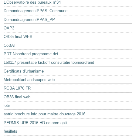
L'Observatoire des bureaux n°34
DemandeagrementPPAS_Commune
DemandeagrementPPAS_PP
OAP3
OB35 final WEB
CoBAT
PDT Noordrand programme def
160117 presentatie kickoff consultatie topnoordrand
Certificats d'urbanisme
MetropolitanLandscapes web
RGBA 1976 FR
OB36 final web
lotir
astrid brochure info pour maitre douvrage 2016
PERMIS URB 2016 HD octobre opti
feuillets