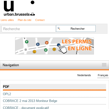
Liens utiles
Plan du site
Contact
Recherche
Chercher par
avancée…
Navigation
Accueil
Nederlands
Français
Règles du jeu
Navigation
PDF
Permis d'urbanisme
OPL2
Cartographie
COBRACE 2 mai 2013 Moniteur Belge
Etudes et publications
COBRACE - document explicatif